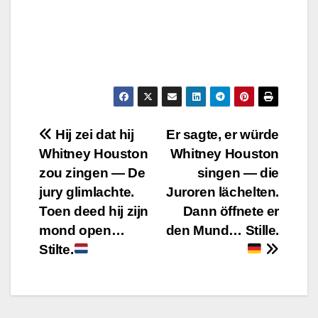
Post
Hij zei dat hij
Er sagte, er würde
Whitney Houston
Whitney Houston
navigation
zou zingen — De
singen — die
jury glimlachte.
Juroren lächelten.
Toen deed hij zijn
Dann öffnete er
mond open…
den Mund… Stille.
Stilte.