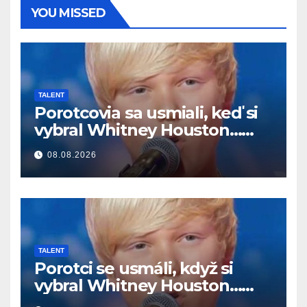
YOU MISSED
TALENT
Porotcovia sa usmiali, keď si
vybral Whitney Houston…
Potom začal spievať
08.08.2026
TALENT
Porotci se usmáli, když si
vybral Whitney Houston…
Pak začal zpívat