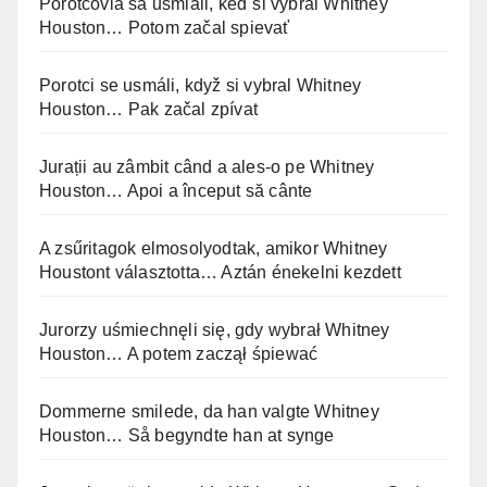
Porotcovia sa usmiali, keď si vybral Whitney
Houston… Potom začal spievať
Porotci se usmáli, když si vybral Whitney
Houston… Pak začal zpívat
Jurații au zâmbit când a ales-o pe Whitney
Houston… Apoi a început să cânte
A zsűritagok elmosolyodtak, amikor Whitney
Houstont választotta… Aztán énekelni kezdett
Jurorzy uśmiechnęli się, gdy wybrał Whitney
Houston… A potem zaczął śpiewać
Dommerne smilede, da han valgte Whitney
Houston… Så begyndte han at synge