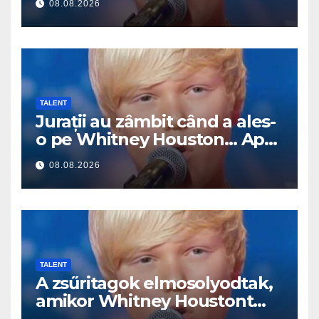
08.08.2026
TALENT
Jurații au zâmbit când a ales-
o pe Whitney Houston… Apoi
a început să cânte
08.08.2026
TALENT
A zsűritagok elmosolyodtak,
amikor Whitney Houstont
választotta… Aztán énekelni