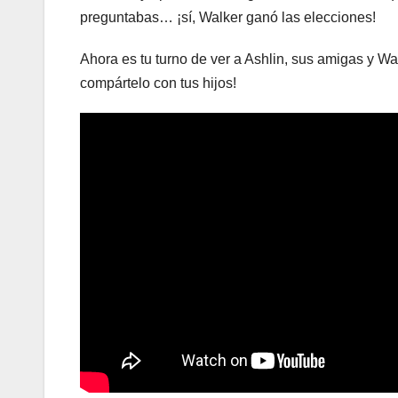
preguntabas… ¡sí, Walker ganó las elecciones!
Ahora es tu turno de ver a Ashlin, sus amigas y Wa
compártelo con tus hijos!