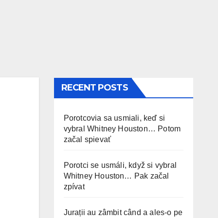
RECENT POSTS
Porotcovia sa usmiali, keď si
vybral Whitney Houston… Potom
začal spievať
Porotci se usmáli, když si vybral
Whitney Houston… Pak začal
zpívat
Jurații au zâmbit când a ales-o pe