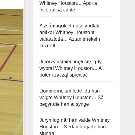
Whitney Houston… Apoi a
început să cânte
A zsűritagok elmosolyodtak,
amikor Whitney Houstont
választotta… Aztán énekelni
kezdett
Jurorzy uśmiechnęli się, gdy
wybrał Whitney Houston… A
potem zaczął śpiewać
Dommerne smilede, da han
valgte Whitney Houston… Så
begyndte han at synge
Juryn log när han valde Whitney
Houston… Sedan började han
sjunga