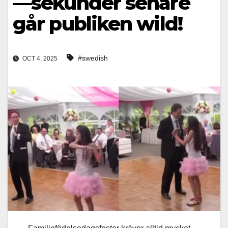
—sekunder senare
går publiken wild!
#swedish
OCT 4, 2025