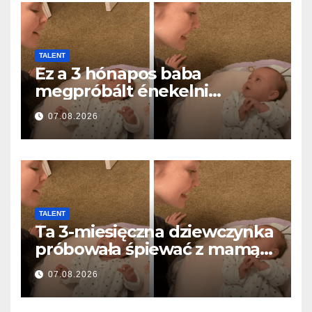
TALENT
Ez a 3 hónapos baba
megpróbált énekelni
anyával… és milliók szívét
07.08.2026
olvasztotta meg
TALENT
Ta 3-miesięczna dziewczynka
próbowała śpiewać z mamą…
i roztopiła miliony serc
07.08.2026