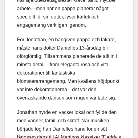
Familjefödelsedagsfester kräver alltid mycket
arbete—men när en pappa planerar något
speciellt för sin dotter, lyser kärlek och
engagemang verkligen igenom.
För Jonathan, en hängiven pappa och läkare,
måste hans dotter Danielles 13-årsdag bli
oförglömlig. Tillsammans planerade de allt in i
minsta detalj—from eleganta rosa och vita
dekorationer till fantastiska
blomsterarrangemang. Men kvällens höjdpunkt
var inte dekorationerna—det var den
överraskande dansen som ingen väntade sig.
Jonathan hyrde en vacker lokal och fyllde den
med vänner, familj och skratt. När musiken
började tog han Danielles hand för en söt
långsam dans till Al Martinos klassiker ”Daddy’s