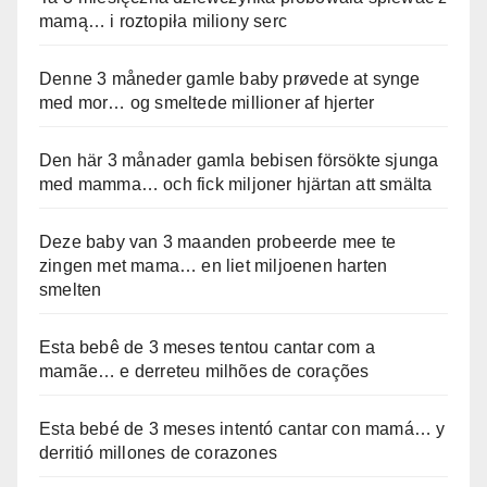
mamą… i roztopiła miliony serc
Denne 3 måneder gamle baby prøvede at synge
med mor… og smeltede millioner af hjerter
Den här 3 månader gamla bebisen försökte sjunga
med mamma… och fick miljoner hjärtan att smälta
Deze baby van 3 maanden probeerde mee te
zingen met mama… en liet miljoenen harten
smelten
Esta bebê de 3 meses tentou cantar com a
mamãe… e derreteu milhões de corações
Esta bebé de 3 meses intentó cantar con mamá… y
derritió millones de corazones