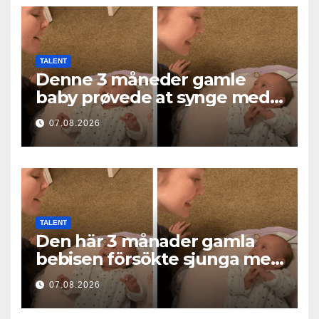
TALENT
Denne 3 måneder gamle
baby prøvede at synge med
mor… og smeltede millioner
07.08.2026
af hjerter
TALENT
Den här 3 månader gamla
bebisen försökte sjunga med
mamma… och fick miljoner
07.08.2026
hjärtan att smälta