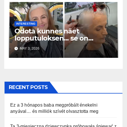
INTERESTING
Odota kunnes näet
lopputuloksen… se on
uskomaton
MAY 3, 2026
RECENT POSTS
Ez a 3 hónapos baba megpróbált énekelni
anyával… és milliók szívét olvasztotta meg
Ta 3-miesięczna dziewczynka próbowała śpiewać z