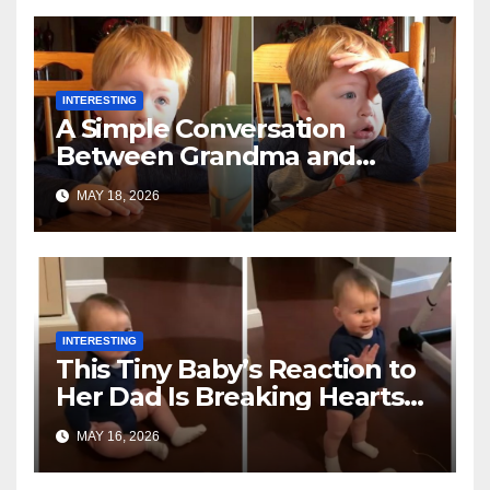
INTERESTING
A Simple Conversation
Between Grandma and
Toddler Is Going Vira
MAY 18, 2026
INTERESTING
This Tiny Baby’s Reaction to
Her Dad Is Breaking Hearts
Everywhere
MAY 16, 2026