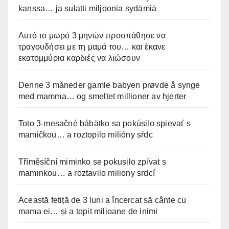
kanssa… ja sulatti miljoonia sydämiä
Αυτό το μωρό 3 μηνών προσπάθησε να
τραγουδήσει με τη μαμά του… και έκανε
εκατομμύρια καρδιές να λιώσουν
Denne 3 måneder gamle babyen prøvde å synge
med mamma… og smeltet millioner av hjerter
Toto 3-mesačné bábätko sa pokúsilo spievať s
mamičkou… a roztopilo milióny sŕdc
Tříměsíční miminko se pokusilo zpívat s
maminkou… a roztavilo miliony srdcí
Această fetiță de 3 luni a încercat să cânte cu
mama ei… și a topit milioane de inimi