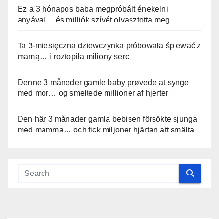
Ez a 3 hónapos baba megpróbált énekelni
anyával… és milliók szívét olvasztotta meg
Ta 3-miesięczna dziewczynka próbowała śpiewać z
mamą… i roztopiła miliony serc
Denne 3 måneder gamle baby prøvede at synge
med mor… og smeltede millioner af hjerter
Den här 3 månader gamla bebisen försökte sjunga
med mamma… och fick miljoner hjärtan att smälta