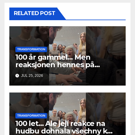
RELATED POST
TRANSFORMATION
100 år gammel… Men
reaksjonen hennes på
musikken fikk alle til å gråte
JUL 25, 2026
TRANSFORMATION
100 let… Ale její reakce na
hudbu dohnala všechny k