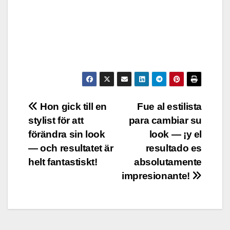
Post
Hon gick till en
Fue al estilista
stylist för att
para cambiar su
navigation
förändra sin look
look — ¡y el
— och resultatet är
resultado es
helt fantastiskt!
absolutamente
impresionante!