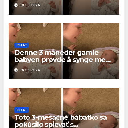
τη μαμά του… και έκανε
08.08.2026
εκατομμύρια καρδιές να λιώσουν
TALENT
Denne 3 måneder gamle
babyen prøvde å synge med
mamma… og smeltet
08.08.2026
millioner av hjerter
TALENT
Toto 3-mesačné bábätko sa
pokúsilo spievať s