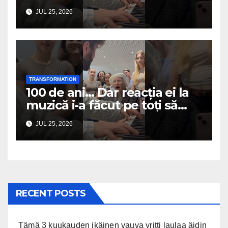
slzám
JUL 25, 2026
TRANSFORMATION
100 de ani… Dar reacția ei la
muzică i-a făcut pe toți să
plângă
JUL 25, 2026
RECENT POSTS
Tämä 3 kuukauden ikäinen vauva yritti laulaa äidin