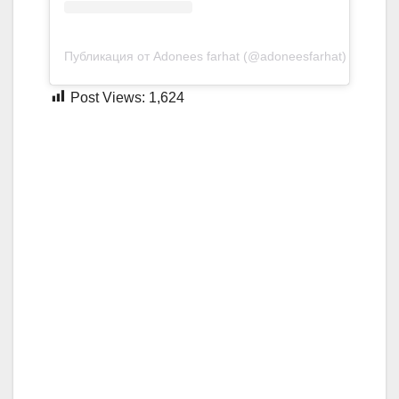
Публикация от Adonees farhat (@adoneesfarhat)
Post Views:
1,624