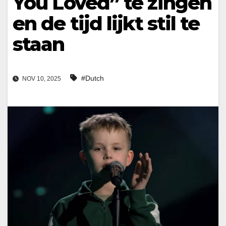
You Loved” te zingen
en de tijd lijkt stil te
staan
#Dutch
NOV 10, 2025