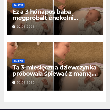
TALENT
Ez a 3 hónapos baba
megpróbált énekelni
anyával… és milliók szívét
07.08.2026
olvasztotta meg
TALENT
Ta 3-miesięczna dziewczynka
próbowała śpiewać z mamą…
i roztopiła miliony serc
07.08.2026