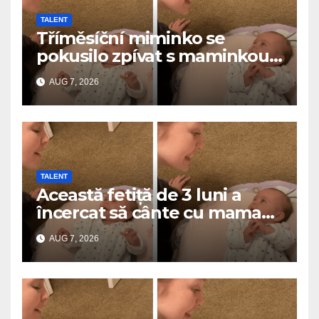
TALENT
Tříměsíční miminko se
pokusilo zpívat s maminkou…
a roztavilo miliony srdcí
AUG 7, 2026
TALENT
Această fetiță de 3 luni a
încercat să cânte cu mama
ei… și a topit milioane de
AUG 7, 2026
inimi