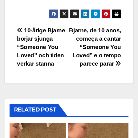
Post
10-årige Bjarne
Bjarne, de 10 anos,
börjar sjunga
começa a cantar
navigation
“Someone You
“Someone You
Loved” och tiden
Loved” e o tempo
verkar stanna
parece parar
RELATED POST