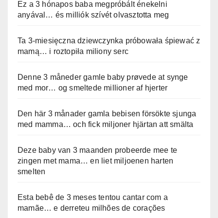
Ez a 3 hónapos baba megpróbált énekelni
anyával… és milliók szívét olvasztotta meg
Ta 3-miesięczna dziewczynka próbowała śpiewać z
mamą… i roztopiła miliony serc
Denne 3 måneder gamle baby prøvede at synge
med mor… og smeltede millioner af hjerter
Den här 3 månader gamla bebisen försökte sjunga
med mamma… och fick miljoner hjärtan att smälta
Deze baby van 3 maanden probeerde mee te
zingen met mama… en liet miljoenen harten
smelten
Esta bebê de 3 meses tentou cantar com a
mamãe… e derreteu milhões de corações