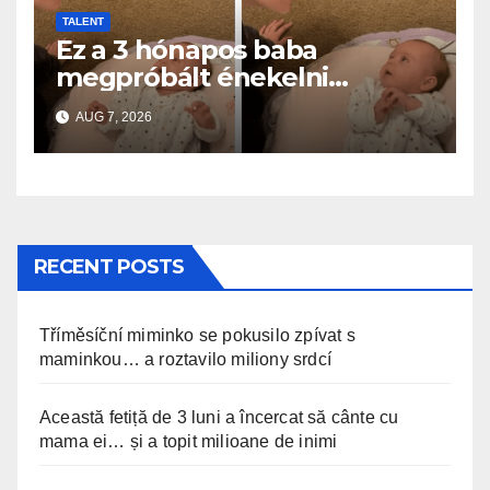
TALENT
Ez a 3 hónapos baba
megpróbált énekelni
anyával… és milliók szívét
AUG 7, 2026
olvasztotta meg
RECENT POSTS
Tříměsíční miminko se pokusilo zpívat s
maminkou… a roztavilo miliony srdcí
Această fetiță de 3 luni a încercat să cânte cu
mama ei… și a topit milioane de inimi