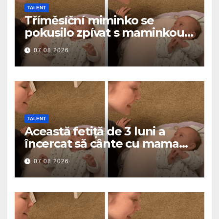
TALENT
Tříměsíční miminko se
pokusilo zpívat s maminkou…
a roztavilo miliony srdcí
07.08.2026
TALENT
Această fetiță de 3 luni a
încercat să cânte cu mama
ei… și a topit milioane de
07.08.2026
inimi