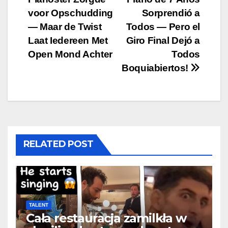
navigation
voor Opschudding
Sorprendió a
— Maar de Twist
Todos — Pero el
Laat Iedereen Met
Giro Final Dejó a
Open Mond Achter
Todos
Boquiabiertos!
RELATED POST
TALENT
Cała restauracja zamilkła w