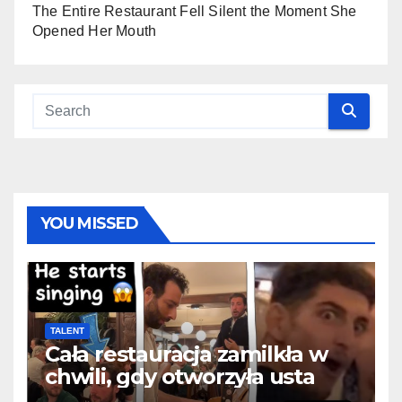
The Entire Restaurant Fell Silent the Moment She
Opened Her Mouth
YOU MISSED
TALENT
Cała restauracja zamilkła w
chwili, gdy otworzyła usta