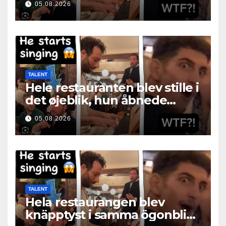
05.08.2026
TALENT
Hele restauranten blev stille i
det øjeblik, hun åbnede
munden
05.08.2026
TALENT
Hela restaurangen blev
knäpptyst i samma ögonblick