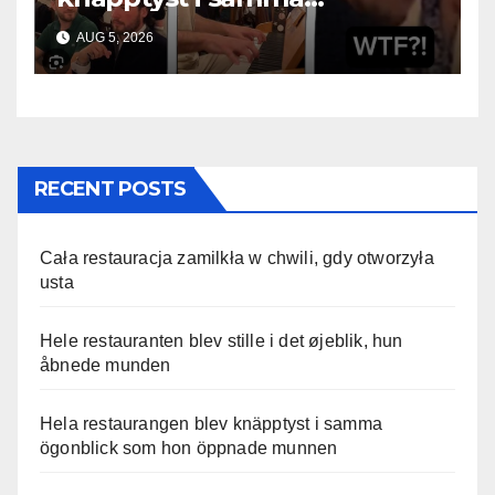
ögonblick som hon öppnade
AUG 5, 2026
munnen
RECENT POSTS
Cała restauracja zamilkła w chwili, gdy otworzyła
usta
Hele restauranten blev stille i det øjeblik, hun
åbnede munden
Hela restaurangen blev knäpptyst i samma
ögonblick som hon öppnade munnen