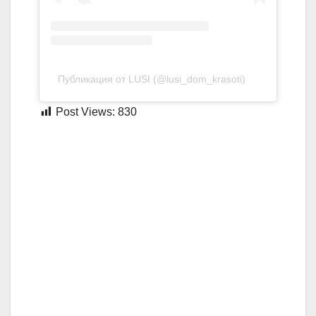
Публикация от LUSI (@lusi_dom_krasoti)
Post Views:
830