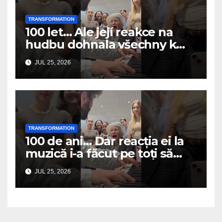
TRANSFORMATION
100 let… Ale její reakce na
hudbu dohnala všechny k
slzám
JUL 25, 2026
TRANSFORMATION
100 de ani… Dar reacția ei la
muzică i-a făcut pe toți să
plângă
JUL 25, 2026