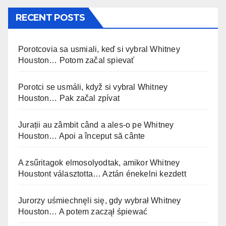
RECENT POSTS
Porotcovia sa usmiali, keď si vybral Whitney
Houston… Potom začal spievať
Porotci se usmáli, když si vybral Whitney
Houston… Pak začal zpívat
Jurații au zâmbit când a ales-o pe Whitney
Houston… Apoi a început să cânte
A zsűritagok elmosolyodtak, amikor Whitney
Houstont választotta… Aztán énekelni kezdett
Jurorzy uśmiechnęli się, gdy wybrał Whitney
Houston… A potem zaczął śpiewać