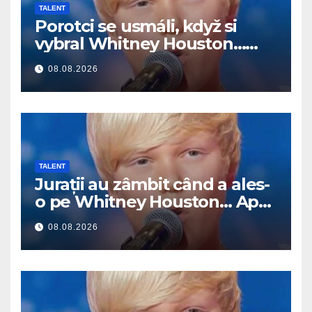
TALENT
Porotci se usmáli, když si
vybral Whitney Houston…
Pak začal zpívat
08.08.2026
TALENT
Jurații au zâmbit când a ales-
o pe Whitney Houston… Apoi
a început să cânte
08.08.2026