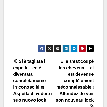
Post
Si è tagliata i
Elle s’est coupé
capelli… ed è
les cheveux… et
navigation
diventata
est devenue
completamente
complètement
irriconoscibile!
méconnaissable !
Aspetta di vedere il
Attendez de voir
suo nuovo look
son nouveau look