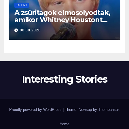
TALENT
A zsűritagok elmosolyodtak,
amikor Whitney Houstont
választotta… Aztán énekelni
08.08.2026
kezdett
Interesting Stories
Proudly powered by WordPress
|
Theme: Newsup by
Themeansar
.
Home