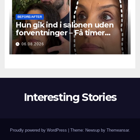
BEFORE/AFTER
Hun gik ind i salonen uden
forventninger – Få timer
senere stillede alle det
06.08.2026
samme spørgsmål
Interesting Stories
Proudly powered by WordPress
|
Theme: Newsup by
Themeansar
.