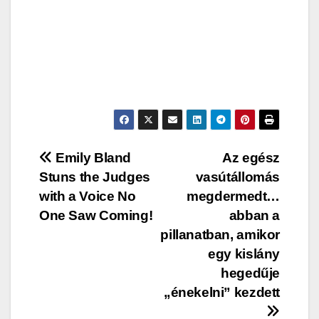
Post
Emily Bland
Az egész
Stuns the Judges
vasútállomás
navigation
with a Voice No
megdermedt…
One Saw Coming!
abban a
pillanatban, amikor
egy kislány
hegedűje
„énekelni” kezdett