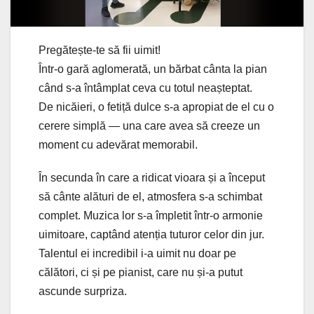
Pregătește-te să fii uimit!
Într-o gară aglomerată, un bărbat cânta la pian
când s-a întâmplat ceva cu totul neașteptat.
De nicăieri, o fetiță dulce s-a apropiat de el cu o
cerere simplă — una care avea să creeze un
moment cu adevărat memorabil.
În secunda în care a ridicat vioara și a început
să cânte alături de el, atmosfera s-a schimbat
complet. Muzica lor s-a împletit într-o armonie
uimitoare, captând atenția tuturor celor din jur.
Talentul ei incredibil i-a uimit nu doar pe
călători, ci și pe pianist, care nu și-a putut
ascunde surpriza.