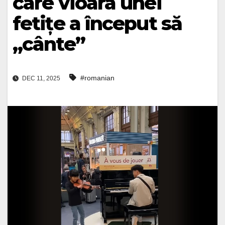
care vioara unei
fetițe a început să
„cânte”
#romanian
DEC 11, 2025