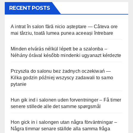
RECENT POSTS
A intrat în salon fără nicio așteptare — Câteva ore
mai târziu, toată lumea punea aceeași întrebare
Minden elvárás nélkül lépett be a szalonba –
Néhány órával később mindenki ugyanazt kérdezte
Przyszła do salonu bez żadnych oczekiwań —
Kilka godzin później wszyscy zadawali to samo
pytanie
Hun gik ind i salonen uden forventninger – Få timer
senere stillede alle det samme spørgsmål
Hon gick in i salongen utan några förväntningar –
Några timmar senare ställde alla samma fråga