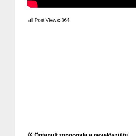
Post Views:
364
Öntanult zongorista a nevelőszülői