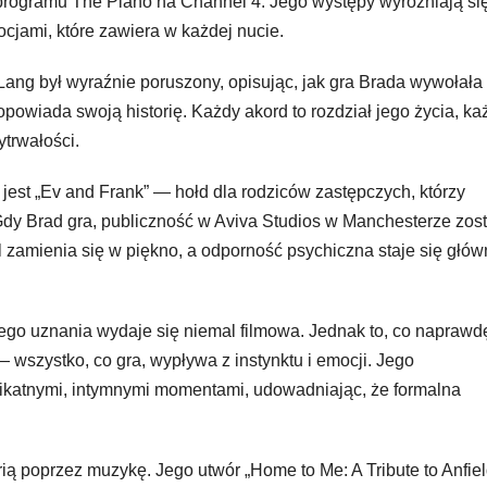
programu The Piano na Channel 4. Jego występy wyróżniają się
cjami, które zawiera w każdej nucie.
ang był wyraźnie poruszony, opisując, jak gra Brada wywołała
opowiada swoją historię. Każdy akord to rozdział jego życia, ka
ytrwałości.
jest „Ev and Frank” — hołd dla rodziców zastępczych, którzy
. Gdy Brad gra, publiczność w Aviva Studios w Manchesterze zos
ól zamienia się w piękno, a odporność psychiczna staje się głó
ego uznania wydaje się niemal filmowa. Jednak to, co naprawd
 — wszystko, co gra, wypływa z instynktu i emocji. Jego
likatnymi, intymnymi momentami, udowadniając, że formalna
ią poprzez muzykę. Jego utwór „Home to Me: A Tribute to Anfiel