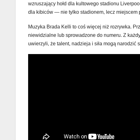
wzruszający hołd dla kultowego stadionu Liverpoo
dla kibiców — nie tylko stadionem, lecz miejscem
Muzyka Brada Kelli to coś więcej niż rozrywka. Pr
niewidzialne lub sprowadzone do numeru. Z każdym
uwierzyli, że talent, nadzieja i siła mogą narodzić