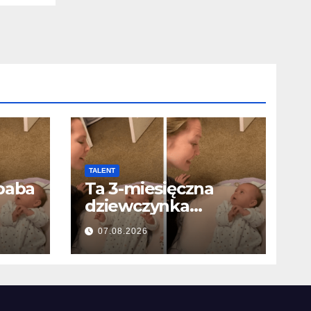
TALENT
baba
Ta 3-miesięczna
dziewczynka
l…
próbowała śpiewać
07.08.2026
z mamą… i roztopiła
miliony serc