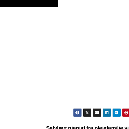
Selvlært pianist fra plejefamilie v