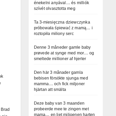
énekelni anyával… és milliók
szívét olvasztotta meg
Ta 3-miesięczna dziewczynka
próbowała śpiewać z mamą… i
roztopiła miliony serc
Denne 3 måneder gamle baby
prøvede at synge med mor… og
smeltede millioner af hjerter
Den här 3 månader gamla
ok
bebisen försökte sjunga med
w
mamma… och fick miljoner
hjärtan att smälta
Deze baby van 3 maanden
probeerde mee te zingen met
. Brad
mama… en liet miljoenen harten