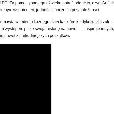
l FC. Za pomocą samego dźwięku potrafi oddać to, czym Anfield
 pełnym wspomnień, jedności i poczucia przynależności.
zemawia w imieniu każdego dziecka, które kiedykolwiek czuło s
 występem pisze swoją historię na nowo — i inspiruje innych,
 się nawet z najtrudniejszych początków.