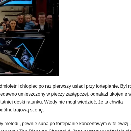
mioletni chłopiec po raz pierwszy usiadł przy fortepianie. Był r
 Niedawno umieszczony w pieczy zastępczej, odnalazł ukojenie 
tatniej deski ratunku. Wtedy nie mógł wiedzieć, że ta chwila
 ogólnokrajową scenę.
ły melodii, pewnie suną po fortepianie koncertowym w telewizji