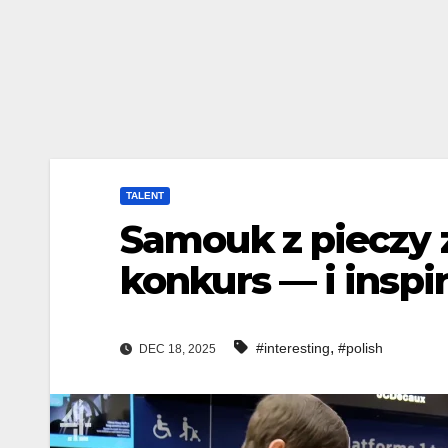
TALENT
Samouk z pieczy 
konkurs — i inspi
,
#interesting
#polish
DEC 18, 2025