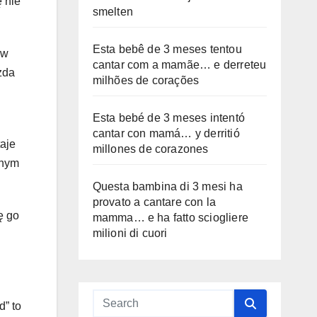
 nie
smelten
Esta bebê de 3 meses tentou
 w
cantar com a mamãe… e derreteu
żda
milhões de corações
Esta bebé de 3 meses intentó
cantar con mamá… y derritió
taje
millones de corazones
wnym
Questa bambina di 3 mesi ha
provato a cantare con la
ę go
mamma… e ha fatto sciogliere
milioni di cuori
d” to