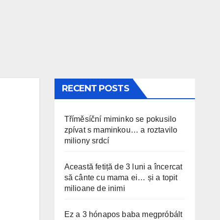
RECENT POSTS
Tříměsíční miminko se pokusilo
zpívat s maminkou… a roztavilo
miliony srdcí
Această fetiță de 3 luni a încercat
să cânte cu mama ei… și a topit
milioane de inimi
Ez a 3 hónapos baba megpróbált