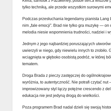
Kella, samouk z Fazakerley, podbił serca widzów 
tylko techniką, ale przede wszystkim surowymi emo
Podczas przesłuchania legendarny pianista Lang L
nim „fale emocji”. Brad nie tylko gra muzykę — on 
melodia niesie wspomnienia trudności, nadziei i w
Jednym z jego najbardziej poruszających utworów 
uwierzyli w niego, gdy niewielu innych to zrobiło
wciągnięta w głęboko osobistą podróż, w której b
tematem.
Droga Brada z pieczy zastępczej do ogólnokrajow
wyróżnia, to autentyczność. Nie potrafi czytać nut
improwizowany styl łączy potężne crescendo z de
edukacja nie jest jedyną drogą do wielkości.
Poza programem Brad nadal dzieli się swoją histor