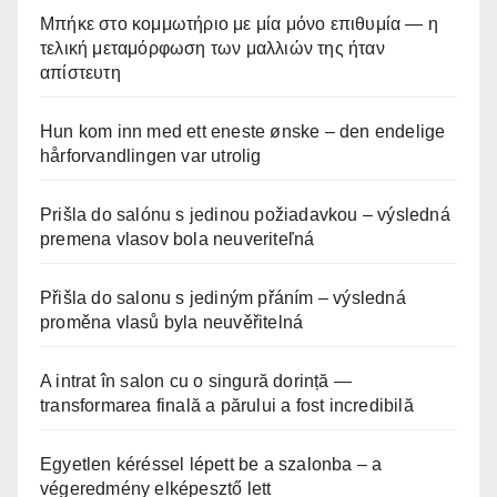
Μπήκε στο κομμωτήριο με μία μόνο επιθυμία — η
τελική μεταμόρφωση των μαλλιών της ήταν
απίστευτη
Hun kom inn med ett eneste ønske – den endelige
hårforvandlingen var utrolig
Prišla do salónu s jedinou požiadavkou – výsledná
premena vlasov bola neuveriteľná
Přišla do salonu s jediným přáním – výsledná
proměna vlasů byla neuvěřitelná
A intrat în salon cu o singură dorință —
transformarea finală a părului a fost incredibilă
Egyetlen kéréssel lépett be a szalonba – a
végeredmény elképesztő lett