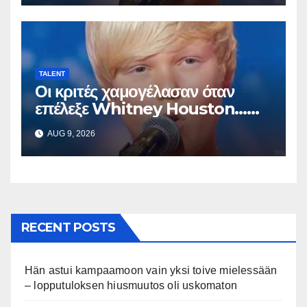
TALENT
Οι κριτές χαμογέλασαν όταν
επέλεξε Whitney Houston…
Μετά άρχισε να τραγουδά
AUG 9, 2026
RECENT POSTS
Hän astui kampaamoon vain yksi toive mielessään
– lopputuloksen hiusmuutos oli uskomaton