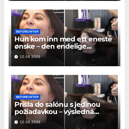
BEFORE/AFTER
Hun kom inn med ett eneste
ønske – den endelige
hårforvandlingen var utrolig
10.08.2026
BEFORE/AFTER
Prišla do salónu s jedinou
požiadavkou – výsledná
premena vlasov bola
10.08.2026
neuveriteľná