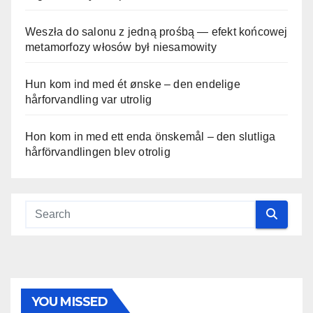
Weszła do salonu z jedną prośbą — efekt końcowej
metamorfozy włosów był niesamowity
Hun kom ind med ét ønske – den endelige
hårforvandling var utrolig
Hon kom in med ett enda önskemål – den slutliga
hårförvandlingen blev otrolig
YOU MISSED