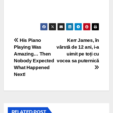
Post
His Piano
Kerr James, în
Playing Was
vârstă de 12 ani, i-a
navigation
Amazing… Then
uimit pe toți cu
Nobody Expected
vocea sa puternică
What Happened
Next!
RELATED POST