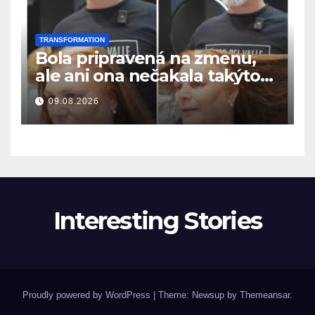
TRANSFORMATION
Bola pripravená na zmenu,
ale ani ona nečakala takýto
výsledok
09.08.2026
Interesting Stories
Proudly powered by WordPress
|
Theme: Newsup by
Themeansar
.