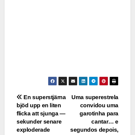
Post
En superstjärna
Uma superestrela
bjöd upp en liten
convidou uma
navigation
flicka att sjunga —
garotinha para
sekunder senare
cantar… e
exploderade
segundos depois,