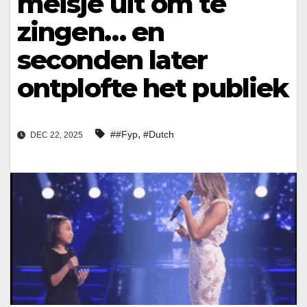
meisje uit om te
zingen… en
seconden later
ontplofte het publiek
,
##Fyp
#Dutch
DEC 22, 2025