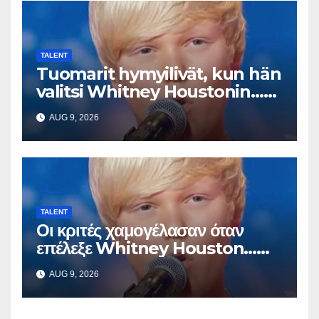
TALENT
Tuomarit hymyilivät, kun hän
valitsi Whitney Houstonin…
Sitten hän alkoi laulaa
AUG 9, 2026
TALENT
Οι κριτές χαμογέλασαν όταν
επέλεξε Whitney Houston…
Μετά άρχισε να τραγουδά
AUG 9, 2026