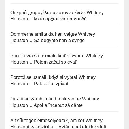
Οι κριτές χαμογέλασαν όταν επέλεξε Whitney
Houston… Μετά άρχισε να τραγουδά
Dommerne smilte da han valgte Whitney
Houston… Så begynte han å synge
Porotcovia sa usmiali, keď si vybral Whitney
Houston… Potom začal spievať
Porotci se usmáli, když si vybral Whitney
Houston… Pak začal zpívat
Jurații au zâmbit când a ales-o pe Whitney
Houston… Apoi a început să cânte
A zsűritagok elmosolyodtak, amikor Whitney
Houstont választotta… Aztán énekelni kezdett