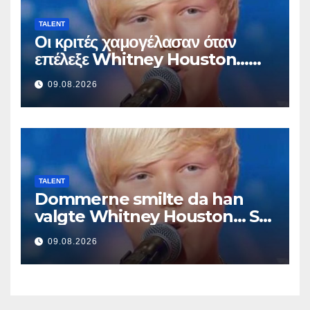
TALENT
Οι κριτές χαμογέλασαν όταν
επέλεξε Whitney Houston…
Μετά άρχισε να τραγουδά
09.08.2026
TALENT
Dommerne smilte da han
valgte Whitney Houston… Så
begynte han å synge
09.08.2026