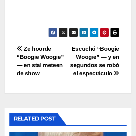
Post
Ze hoorde
Escuchó “Boogie
“Boogie Woogie”
Woogie” — y en
navigation
— en stal meteen
segundos se robó
de show
el espectáculo
RELATED POST