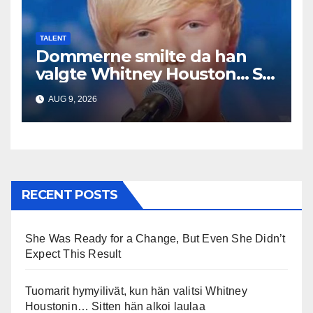
TALENT
Dommerne smilte da han
valgte Whitney Houston… Så
begynte han å synge
AUG 9, 2026
RECENT POSTS
She Was Ready for a Change, But Even She Didn’t
Expect This Result
Tuomarit hymyilivät, kun hän valitsi Whitney
Houstonin… Sitten hän alkoi laulaa