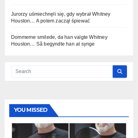
Jurorzy uśmiechnęli się, gdy wybrał Whitney
Houston… A potem zaczął śpiewać
Dommerne smilede, da han valgte Whitney
Houston… Så begyndte han at synge
YOU MISSED