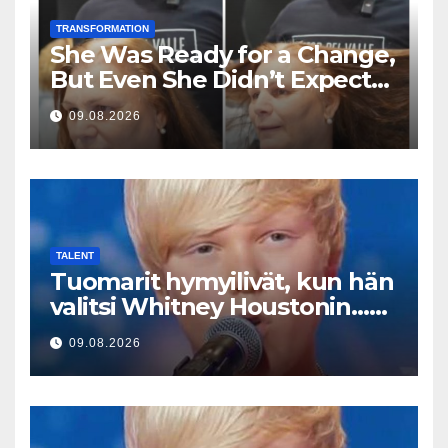
TRANSFORMATION
She Was Ready for a Change,
But Even She Didn’t Expect
This Result
09.08.2026
TALENT
Tuomarit hymyilivät, kun hän
valitsi Whitney Houstonin…
Sitten hän alkoi laulaa
09.08.2026