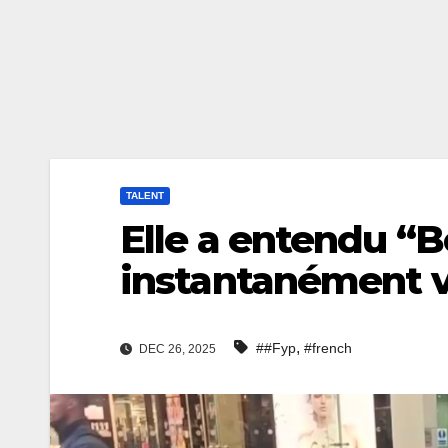
TALENT
Elle a entendu “
instantanément v
,
##Fyp
#french
DEC 26, 2025