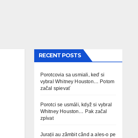
RECENT POSTS
Porotcovia sa usmiali, keď si
vybral Whitney Houston… Potom
začal spievať
Porotci se usmáli, když si vybral
Whitney Houston… Pak začal
zpívat
Jurații au zâmbit când a ales-o pe