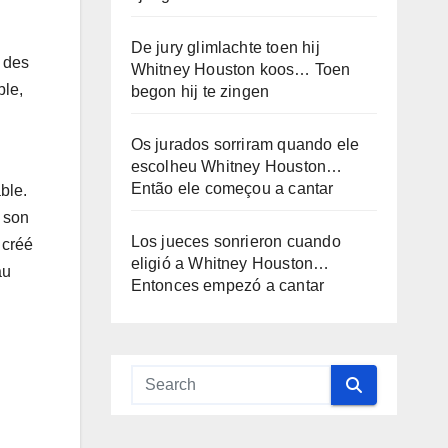
De jury glimlachte toen hij
r des
Whitney Houston koos… Toen
ble,
begon hij te zingen
Os jurados sorriram quando ele
escolheu Whitney Houston…
Então ele começou a cantar
ble.
 son
Los jueces sonrieron cuando
 créé
eligió a Whitney Houston…
au
Entonces empezó a cantar