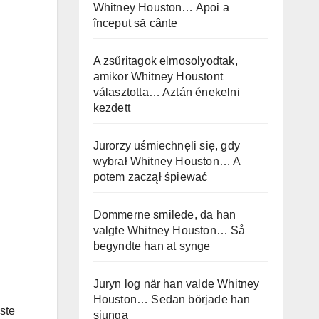
Whitney Houston… Apoi a
început să cânte
A zsűritagok elmosolyodtak,
amikor Whitney Houstont
választotta… Aztán énekelni
kezdett
Jurorzy uśmiechnęli się, gdy
wybrał Whitney Houston… A
potem zaczął śpiewać
Dommerne smilede, da han
valgte Whitney Houston… Så
begyndte han at synge
Juryn log när han valde Whitney
Houston… Sedan började han
iste
sjunga