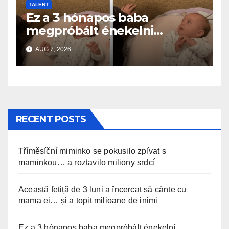
TALENT
Ez a 3 hónapos baba
megpróbált énekelni
anyával… és milliók szívét
AUG 7, 2026
olvasztotta meg
RECENT POSTS
Tříměsíční miminko se pokusilo zpívat s
maminkou… a roztavilo miliony srdcí
Această fetiță de 3 luni a încercat să cânte cu
mama ei… și a topit milioane de inimi
Ez a 3 hónapos baba megpróbált énekelni