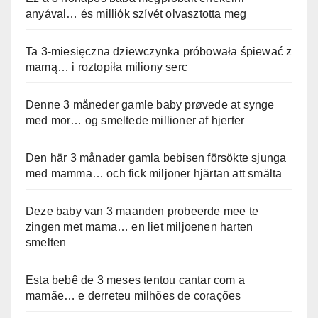
anyával… és milliók szívét olvasztotta meg
Ta 3-miesięczna dziewczynka próbowała śpiewać z
mamą… i roztopiła miliony serc
Denne 3 måneder gamle baby prøvede at synge
med mor… og smeltede millioner af hjerter
Den här 3 månader gamla bebisen försökte sjunga
med mamma… och fick miljoner hjärtan att smälta
Deze baby van 3 maanden probeerde mee te
zingen met mama… en liet miljoenen harten
smelten
Esta bebê de 3 meses tentou cantar com a
mamãe… e derreteu milhões de corações