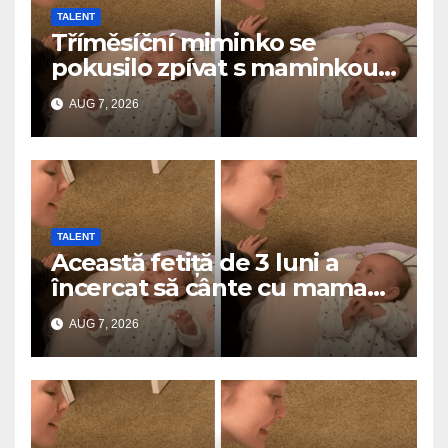
TALENT
Tříměsíční miminko se
pokusilo zpívat s maminkou…
a roztavilo miliony srdcí
AUG 7, 2026
TALENT
Această fetiță de 3 luni a
încercat să cânte cu mama
ei… și a topit milioane de
AUG 7, 2026
inimi