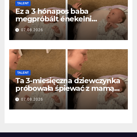
TALENT
Ez a 3 hónapos baba
megpróbált énekelni
anyával… és milliók szívét
07.08.2026
olvasztotta meg
TALENT
Ta 3-miesięczna dziewczynka
próbowała śpiewać z mamą…
i roztopiła miliony serc
07.08.2026