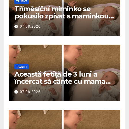
TALENT
Tříměsíční miminko se
pokusilo zpívat s maminkou…
a roztavilo miliony srdcí
07.08.2026
TALENT
Această fetiță de 3 luni a
încercat să cânte cu mama
ei… și a topit milioane de
07.08.2026
inimi