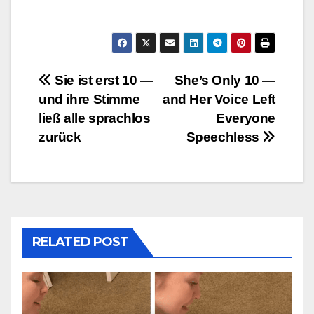
Post
Sie ist erst 10 —
She’s Only 10 —
und ihre Stimme
and Her Voice Left
navigation
ließ alle sprachlos
Everyone
zurück
Speechless
RELATED POST