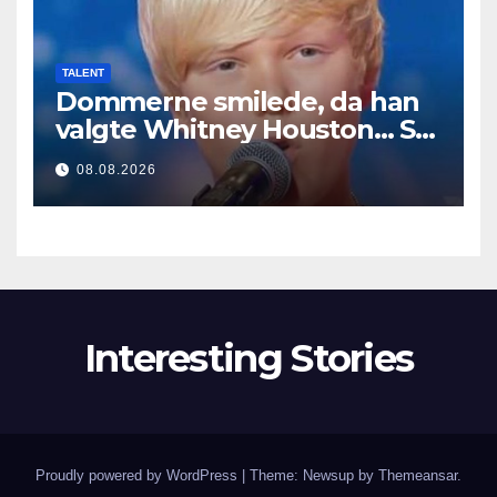
TALENT
Dommerne smilede, da han
valgte Whitney Houston… Så
begyndte han at synge
08.08.2026
Interesting Stories
Proudly powered by WordPress
|
Theme: Newsup by
Themeansar
.