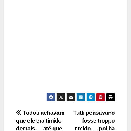
Post
Todos achavam
Tutti pensavano
que ele era tímido
fosse troppo
navigation
demais — até que
timido — poi ha