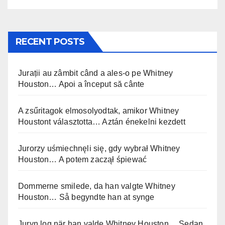
RECENT POSTS
Jurații au zâmbit când a ales-o pe Whitney
Houston… Apoi a început să cânte
A zsűritagok elmosolyodtak, amikor Whitney
Houstont választotta… Aztán énekelni kezdett
Jurorzy uśmiechnęli się, gdy wybrał Whitney
Houston… A potem zaczął śpiewać
Dommerne smilede, da han valgte Whitney
Houston… Så begyndte han at synge
Juryn log när han valde Whitney Houston… Sedan