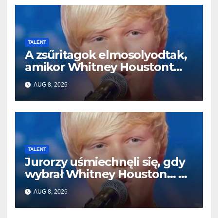
TALENT
A zsűritagok elmosolyodtak,
amikor Whitney Houstont
választotta… Aztán énekelni
AUG 8, 2026
kezdett
TALENT
Jurorzy uśmiechnęli się, gdy
wybrał Whitney Houston… A
potem zaczął śpiewać
AUG 8, 2026