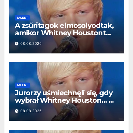
TALENT
A zsűritagok elmosolyodtak,
amikor Whitney Houstont
választotta… Aztán énekelni
08.08.2026
kezdett
TALENT
Jurorzy uśmiechnęli się, gdy
wybrał Whitney Houston… A
potem zaczął śpiewać
08.08.2026