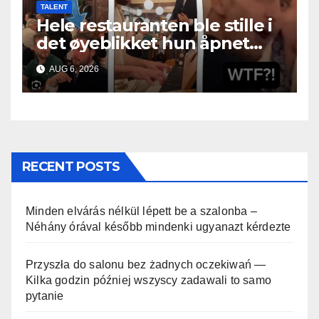
TALENT
Hele restauranten ble stille i
det øyeblikket hun åpnet
munnen
AUG 6, 2026
RECENT POSTS
Minden elvárás nélkül lépett be a szalonba –
Néhány órával később mindenki ugyanazt kérdezte
Przyszła do salonu bez żadnych oczekiwań —
Kilka godzin później wszyscy zadawali to samo
pytanie