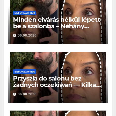
BEFORE/AFTER
Minden elvárás nélkül lépett
be a szalonba – Néhány
órával később mindenki
06.08.2026
ugyanazt kérdezte
BEFORE/AFTER
Przyszła do salonu bez
żadnych oczekiwań — Kilka
godzin później wszyscy
06.08.2026
zadawali to samo pytanie