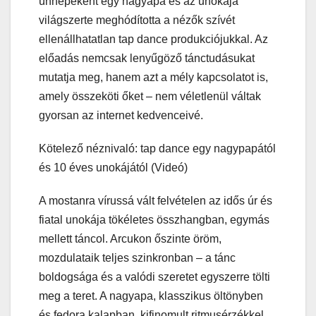
ünnepeként egy nagyapa és az unokája
világszerte meghódította a nézők szívét
ellenállhatatlan tap dance produkciójukkal. Az
előadás nemcsak lenyűgöző tánctudásukat
mutatja meg, hanem azt a mély kapcsolatot is,
amely összeköti őket – nem véletlenül váltak
gyorsan az internet kedvenceivé.
Kötelező néznivaló: tap dance egy nagypapától
és 10 éves unokájától (Videó)
A mostanra vírussá vált felvételen az idős úr és
fiatal unokája tökéletes összhangban, egymás
mellett táncol. Arcukon őszinte öröm,
mozdulataik teljes szinkronban – a tánc
boldogsága és a valódi szeretet egyszerre tölti
meg a teret. A nagyapa, klasszikus öltönyben
és fedora kalapban, kifinomult ritmusérzékkel