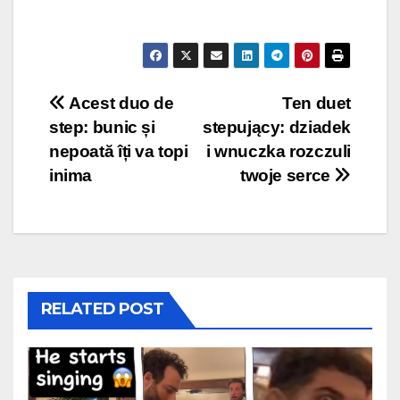
Post
Acest duo de
Ten duet
step: bunic și
stepujący: dziadek
navigation
nepoată îți va topi
i wnuczka rozczuli
inima
twoje serce
RELATED POST