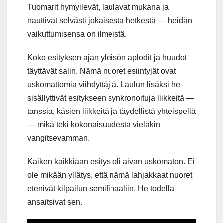
Tuomarit hymyilevät, laulavat mukana ja
nauttivat selvästi jokaisesta hetkestä — heidän
vaikuttumisensa on ilmeistä.
Koko esityksen ajan yleisön aplodit ja huudot
täyttävät salin. Nämä nuoret esiintyjät ovat
uskomattomia viihdyttäjiä. Laulun lisäksi he
sisällyttivät esitykseen synkronoituja liikkeitä —
tanssia, käsien liikkeitä ja täydellistä yhteispeliä
— mikä teki kokonaisuudesta vieläkin
vangitsevamman.
Kaiken kaikkiaan esitys oli aivan uskomaton. Ei
ole mikään yllätys, että nämä lahjakkaat nuoret
etenivät kilpailun semifinaaliin. He todella
ansaitsivat sen.