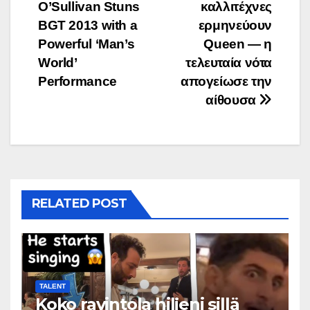
O’Sullivan Stuns
καλλιτέχνες
navigation
BGT 2013 with a
ερμηνεύουν
Powerful ‘Man’s
Queen — η
World’
τελευταία νότα
Performance
απογείωσε την
αίθουσα
RELATED POST
TALENT
Koko ravintola hiljeni sillä