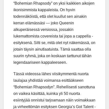
“Bohemian Rhapsody” on yksi kaikkien aikojen
ikonisimmista kappaleista. On hyvin
todennäköistä, että olet kuullut sen ainakin
kerran elämässäsi — joko Queenin
alkuperäisessä versiossa, jossakin
lukemattomista covereista tai jopa a cappella -
esityksenä. Silti se, mitä olet nyt näkemässä, on
jotain täysin ainutlaatuista. Tämä saattaa olla
suurin ryhmä, joka on koskaan tarttunut tähän
legendaariseen kappaleeseen.
Tässä videossa lähes viisikymmentä nuorta
laulajaa yhdistää voimansa esittääkseen
“Bohemian Rhapsodyn”. Rehellisesti sanottuna
on vaikea käsittää, kuinka yli 50 nuorta
esiintyjää onnistui tarjoamaan näin voimakkaan
ja virheettömän esityksen Georgia’s Got Talent -