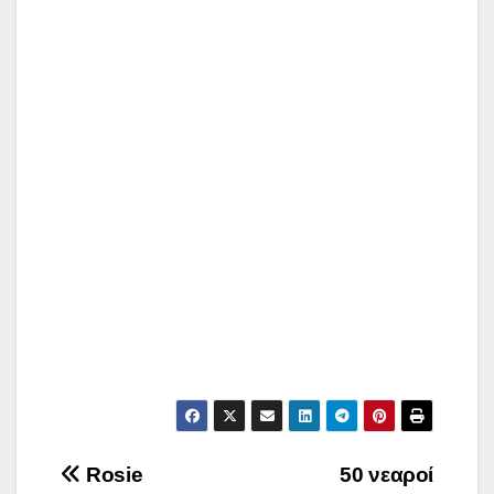
Post
Rosie
50 νεαροί