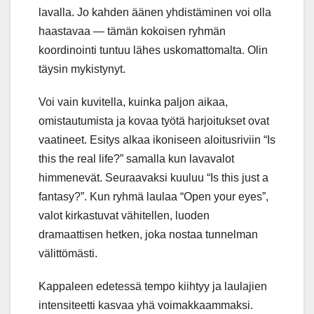
lavalla. Jo kahden äänen yhdistäminen voi olla
haastavaa — tämän kokoisen ryhmän
koordinointi tuntuu lähes uskomattomalta. Olin
täysin mykistynyt.
Voi vain kuvitella, kuinka paljon aikaa,
omistautumista ja kovaa työtä harjoitukset ovat
vaatineet. Esitys alkaa ikoniseen aloitusriviin “Is
this the real life?” samalla kun lavavalot
himmenevät. Seuraavaksi kuuluu “Is this just a
fantasy?”. Kun ryhmä laulaa “Open your eyes”,
valot kirkastuvat vähitellen, luoden
dramaattisen hetken, joka nostaa tunnelman
välittömästi.
Kappaleen edetessä tempo kiihtyy ja laulajien
intensiteetti kasvaa yhä voimakkaammaksi.