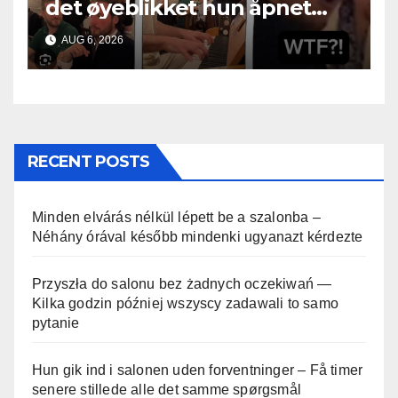
det øyeblikket hun åpnet
munnen
AUG 6, 2026
RECENT POSTS
Minden elvárás nélkül lépett be a szalonba –
Néhány órával később mindenki ugyanazt kérdezte
Przyszła do salonu bez żadnych oczekiwań —
Kilka godzin później wszyscy zadawali to samo
pytanie
Hun gik ind i salonen uden forventninger – Få timer
senere stillede alle det samme spørgsmål