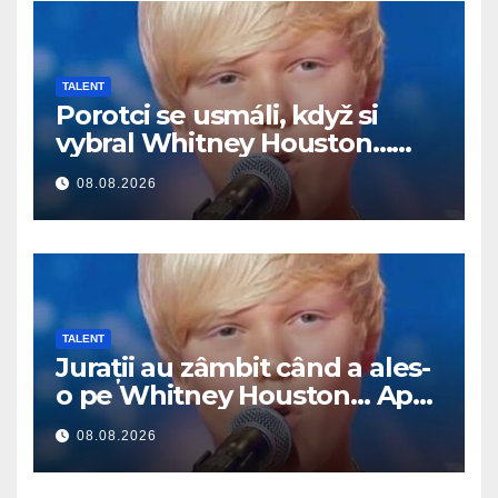
TALENT
Porotci se usmáli, když si
vybral Whitney Houston…
Pak začal zpívat
08.08.2026
TALENT
Jurații au zâmbit când a ales-
o pe Whitney Houston… Apoi
a început să cânte
08.08.2026