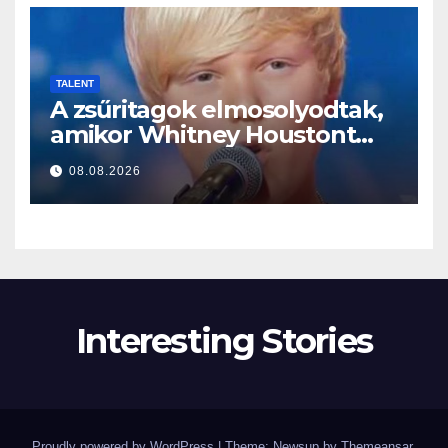
TALENT
A zsűritagok elmosolyodtak,
amikor Whitney Houstont
választotta… Aztán énekelni
08.08.2026
kezdett
Interesting Stories
Proudly powered by WordPress
|
Theme: Newsup by
Themeansar
.