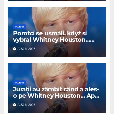
TALENT
Porotci se usmáli, když si
vybral Whitney Houston…
Pak začal zpívat
AUG 8, 2026
TALENT
Jurații au zâmbit când a ales-
o pe Whitney Houston… Apoi
a început să cânte
AUG 8, 2026