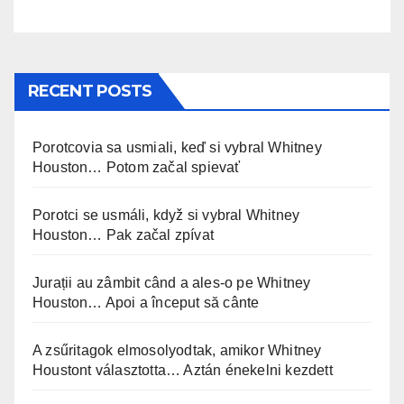
RECENT POSTS
Porotcovia sa usmiali, keď si vybral Whitney
Houston… Potom začal spievať
Porotci se usmáli, když si vybral Whitney
Houston… Pak začal zpívat
Jurații au zâmbit când a ales-o pe Whitney
Houston… Apoi a început să cânte
A zsűritagok elmosolyodtak, amikor Whitney
Houstont választotta… Aztán énekelni kezdett