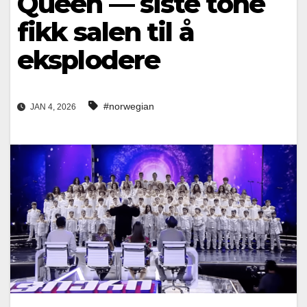
Queen — siste tone
fikk salen til å
eksplodere
#norwegian
JAN 4, 2026