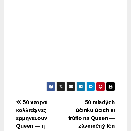
Post
50 νεαροί
50 mladých
καλλιτέχνες
účinkujúcich si
navigation
ερμηνεύουν
trúflo na Queen —
Queen — η
záverečný tón