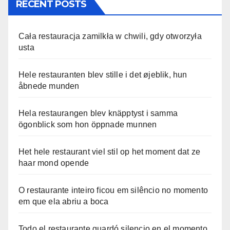
RECENT POSTS
Cała restauracja zamilkła w chwili, gdy otworzyła
usta
Hele restauranten blev stille i det øjeblik, hun
åbnede munden
Hela restaurangen blev knäpptyst i samma
ögonblick som hon öppnade munnen
Het hele restaurant viel stil op het moment dat ze
haar mond opende
O restaurante inteiro ficou em silêncio no momento
em que ela abriu a boca
Todo el restaurante guardó silencio en el momento