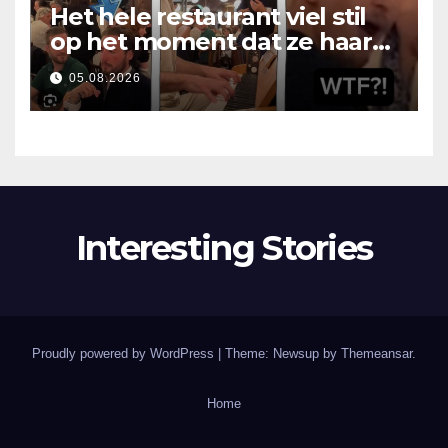
Het hele restaurant viel stil
op het moment dat ze haar
mond opende
05.08.2026
Interesting Stories
Proudly powered by WordPress
|
Theme: Newsup by
Themeansar
.
Home