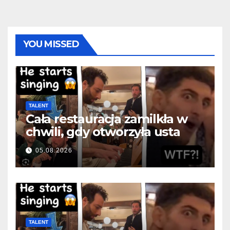
YOU MISSED
TALENT
Cała restauracja zamilkła w
chwili, gdy otworzyła usta
05.08.2026
TALENT