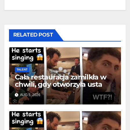
RELATED POST
TALENT
Cała restauracja zamilkła w
chwili, gdy otworzyła usta
AUG 5, 2026