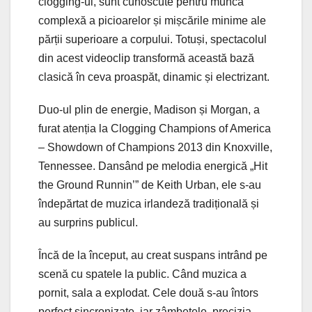
clogging-ul, sunt cunoscute pentru munca
complexă a picioarelor și mișcările minime ale
părții superioare a corpului. Totuși, spectacolul
din acest videoclip transformă această bază
clasică în ceva proaspăt, dinamic și electrizant.
Duo-ul plin de energie, Madison și Morgan, a
furat atenția la Clogging Champions of America
– Showdown of Champions 2013 din Knoxville,
Tennessee. Dansând pe melodia energică „Hit
the Ground Runnin’” de Keith Urban, ele s-au
îndepărtat de muzica irlandeză tradițională și
au surprins publicul.
Încă de la început, au creat suspans intrând pe
scenă cu spatele la public. Când muzica a
pornit, sala a explodat. Cele două s-au întors
perfect sincronizate, iar zâmbetele, precizia