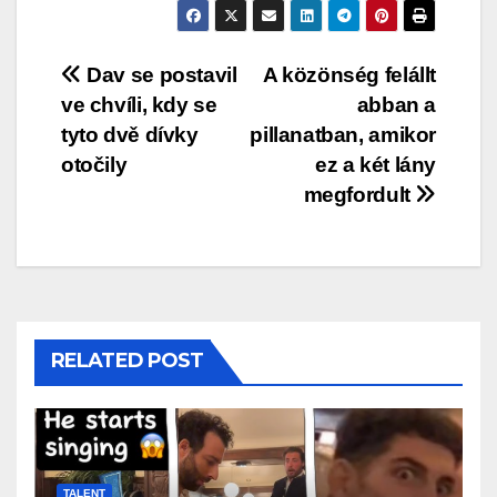
Post
Dav se postavil
A közönség felállt
ve chvíli, kdy se
abban a
navigation
tyto dvě dívky
pillanatban, amikor
otočily
ez a két lány
megfordult
RELATED POST
TALENT