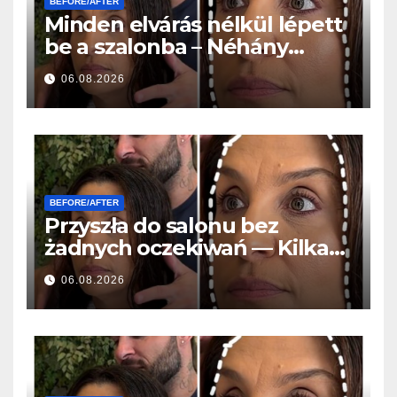
BEFORE/AFTER
Minden elvárás nélkül lépett
be a szalonba – Néhány
órával később mindenki
06.08.2026
ugyanazt kérdezte
BEFORE/AFTER
Przyszła do salonu bez
żadnych oczekiwań — Kilka
godzin później wszyscy
06.08.2026
zadawali to samo pytanie