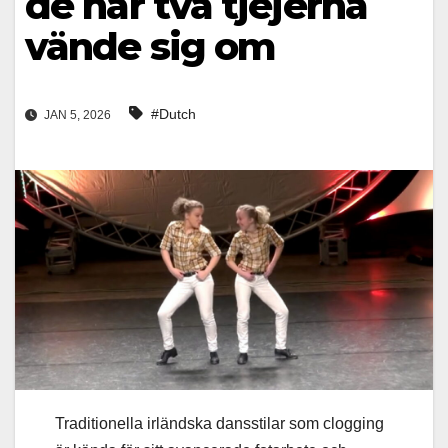
de här två tjejerna
vände sig om
#Dutch
JAN 5, 2026
Traditionella irländska dansstilar som clogging