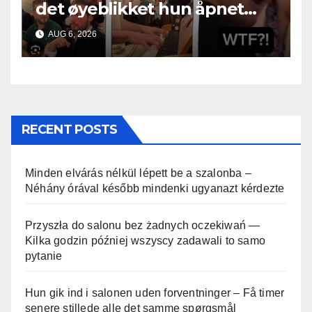
det øyeblikket hun åpnet
munnen
AUG 6, 2026
RECENT POSTS
Minden elvárás nélkül lépett be a szalonba –
Néhány órával később mindenki ugyanazt kérdezte
Przyszła do salonu bez żadnych oczekiwań —
Kilka godzin później wszyscy zadawali to samo
pytanie
Hun gik ind i salonen uden forventninger – Få timer
senere stillede alle det samme spørgsmål