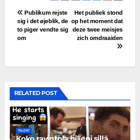
Post
Publikum rejste
Het publiek stond
sig i det øjeblik, de
op het moment dat
navigation
to piger vendte sig
deze twee meisjes
om
zich omdraaiden
RELATED POST
TALENT
Koko ravintola hiljeni sillä