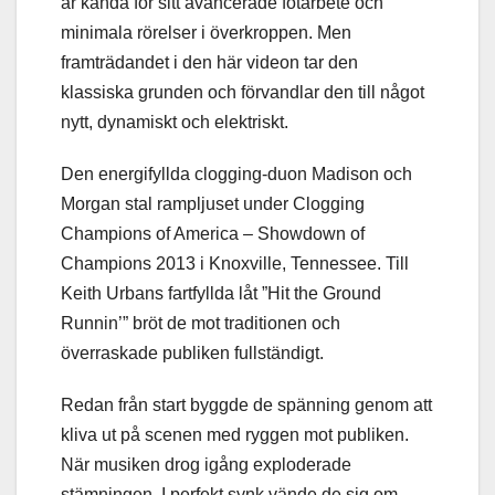
är kända för sitt avancerade fotarbete och
minimala rörelser i överkroppen. Men
framträdandet i den här videon tar den
klassiska grunden och förvandlar den till något
nytt, dynamiskt och elektriskt.
Den energifyllda clogging-duon Madison och
Morgan stal rampljuset under Clogging
Champions of America – Showdown of
Champions 2013 i Knoxville, Tennessee. Till
Keith Urbans fartfyllda låt ”Hit the Ground
Runnin’” bröt de mot traditionen och
överraskade publiken fullständigt.
Redan från start byggde de spänning genom att
kliva ut på scenen med ryggen mot publiken.
När musiken drog igång exploderade
stämningen. I perfekt synk vände de sig om,