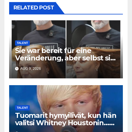
RELATED POST
TALENT
Sie war bereit für eine
Veränderung, aber selbst sie
hatte mit diesem Ergebnis
AUG 9, 2026
nicht gerechnet
TALENT
Tuomarit hymyilivät, kun hän
valitsi Whitney Houstonin…
Sitten hän alkoi laulaa