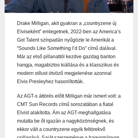
Drake Milligan, akit gyakran a „countryzene új
Elviseként” emlegetnek, 2022-ben az America’s
Got Talent színpadán nyűgözte le Amerikát a
“Sounds Like Something I’d Do” című dalával.
Már az első pillanattól kezdve gazdag bariton
hangja, magabiztos kiállása és a klasszikus és
modern stílust ötvöző megjelenése azonnal
Elvis Presleyhez hasonlították.
Az AGT-s áttörés előtt Milligan már ismert volt: a
CMT Sun Records című sorozatában a fiatal
Elvist alakította. Ám az AGT-meghallgatása
mutatta be őt igazán a nagyközönségnek, és
ekkor vált a countryzene egyik feltörekvő
csillagává. Saját szerzeménye a hagyományos