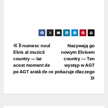
Post
Îl numesc noul
Nazywają go
Elvis al muzicii
nowym Elvisem
navigation
country — Iar
country — Ten
acest moment de
występ w AGT
pe AGT arată de ce
pokazuje dlaczego