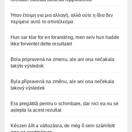
Ήταν έτοιμη για μια αλλαγή, αλλά ούτε η ίδια δεν
περίμενε αυτό το αποτέλεσμα
Hun var klar for en forandring, men selv hun hadde
ikke forventet dette resultatet
Bola pripravená na zmenu, ale ani ona nečakala
takýto výsledok
Byla připravená na změnu, ale ani ona nečekala
takový výsledek
Era pregătită pentru o schimbare, dar nici ea nu se
aștepta la acest rezultat
Készen állt a változásra, de még ő sem számított