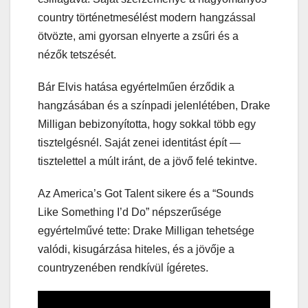
country történetmesélést modern hangzással
ötvözte, ami gyorsan elnyerte a zsűri és a
nézők tetszését.
Bár Elvis hatása egyértelműen érződik a
hangzásában és a színpadi jelenlétében, Drake
Milligan bebizonyította, hogy sokkal több egy
tisztelgésnél. Saját zenei identitást épít —
tisztelettel a múlt iránt, de a jövő felé tekintve.
Az America’s Got Talent sikere és a “Sounds
Like Something I’d Do” népszerűsége
egyértelművé tette: Drake Milligan tehetsége
valódi, kisugárzása hiteles, és a jövője a
countryzenében rendkívül ígéretes.