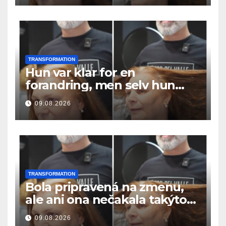
TRANSFORMATION
Hun var klar for en
forandring, men selv hun
hadde ikke forventet dette
09.08.2026
resultatet
TRANSFORMATION
Bola pripravená na zmenu,
ale ani ona nečakala takýto
výsledok
09.08.2026