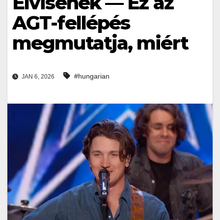
Elvisének — Ez az
AGT-fellépés
megmutatja, miért
#hungarian
JAN 6, 2026