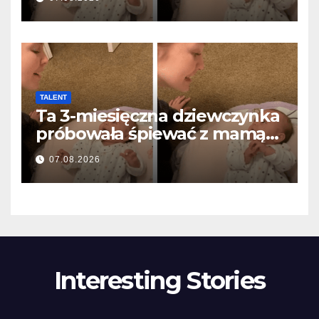
olvasztotta meg
TALENT
Ta 3-miesięczna dziewczynka
próbowała śpiewać z mamą…
i roztopiła miliony serc
07.08.2026
Interesting Stories