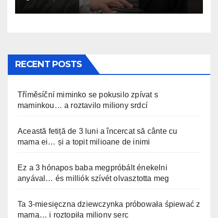
RECENT POSTS
Tříměsíční miminko se pokusilo zpívat s
maminkou… a roztavilo miliony srdcí
Această fetiță de 3 luni a încercat să cânte cu
mama ei… și a topit milioane de inimi
Ez a 3 hónapos baba megpróbált énekelni
anyával… és milliók szívét olvasztotta meg
Ta 3-miesięczna dziewczynka próbowała śpiewać z
mamą… i roztopiła miliony serc