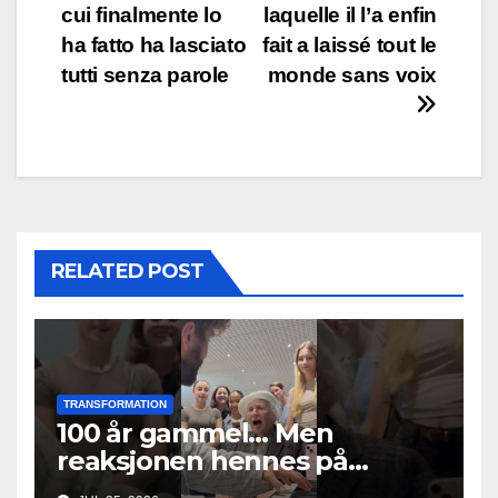
cui finalmente lo
laquelle il l’a enfin
ha fatto ha lasciato
fait a laissé tout le
tutti senza parole
monde sans voix
RELATED POST
TRANSFORMATION
100 år gammel… Men
reaksjonen hennes på
musikken fikk alle til å gråte