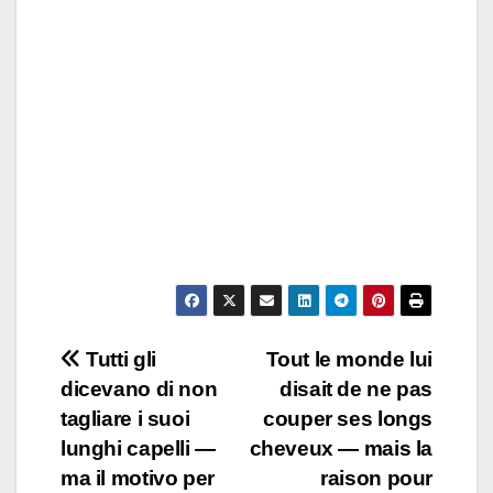
Post
Tutti gli
Tout le monde lui
dicevano di non
disait de ne pas
navigation
tagliare i suoi
couper ses longs
lunghi capelli —
cheveux — mais la
ma il motivo per
raison pour