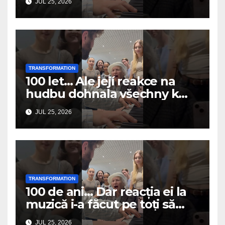
JUL 25, 2026
TRANSFORMATION
100 let… Ale její reakce na
hudbu dohnala všechny k
slzám
JUL 25, 2026
TRANSFORMATION
100 de ani… Dar reacția ei la
muzică i-a făcut pe toți să
plângă
JUL 25, 2026