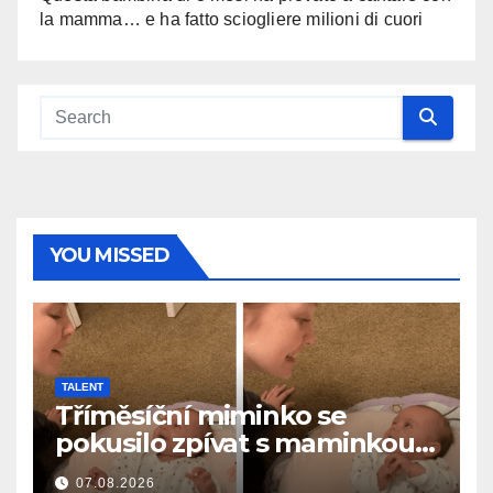
la mamma… e ha fatto sciogliere milioni di cuori
YOU MISSED
TALENT
Tříměsíční miminko se
pokusilo zpívat s maminkou…
a roztavilo miliony srdcí
07.08.2026