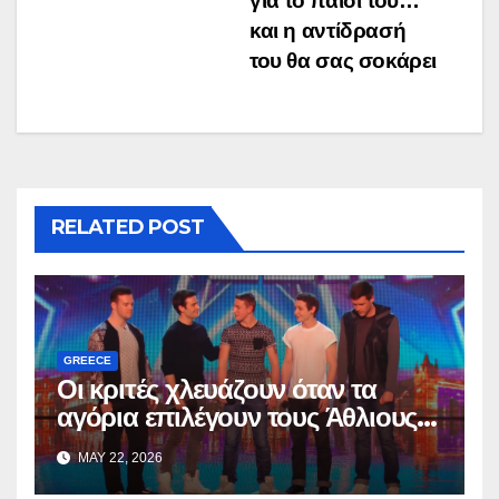
για το παιδί του…
και η αντίδρασή
του θα σας σοκάρει
RELATED POST
GREECE
Οι κριτές χλευάζουν όταν τα
αγόρια επιλέγουν τους Άθλιους
— αλλά μέσα σε δευτερόλεπτα
MAY 22, 2026
όλα αλλάζουν