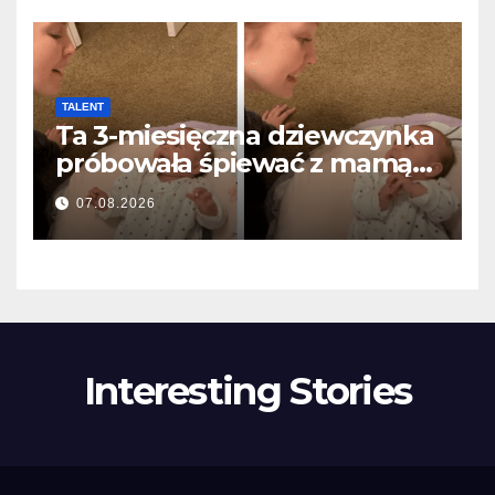
TALENT
Ta 3-miesięczna dziewczynka
próbowała śpiewać z mamą…
i roztopiła miliony serc
07.08.2026
Interesting Stories