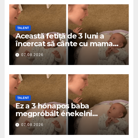
TALENT
Această fetiță de 3 luni a
încercat să cânte cu mama
ei… și a topit milioane de
07.08.2026
inimi
TALENT
Ez a 3 hónapos baba
megpróbált énekelni
anyával… és milliók szívét
07.08.2026
olvasztotta meg