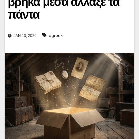
βρήκα μέσα άλλαξε τα
πάντα
#greek
JAN 13, 2026