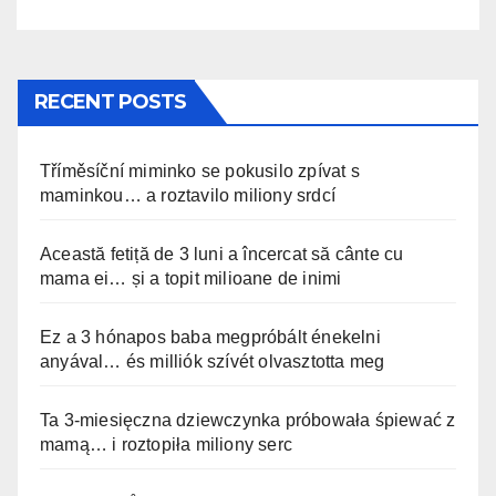
RECENT POSTS
Tříměsíční miminko se pokusilo zpívat s
maminkou… a roztavilo miliony srdcí
Această fetiță de 3 luni a încercat să cânte cu
mama ei… și a topit milioane de inimi
Ez a 3 hónapos baba megpróbált énekelni
anyával… és milliók szívét olvasztotta meg
Ta 3-miesięczna dziewczynka próbowała śpiewać z
mamą… i roztopiła miliony serc