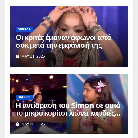
GREECE
Οι κριτές έμειναν άφωνοι από
σοκ μετά την εμφάνισή της
MAY 21, 2026
GREECE
Η αντίδραση του Simon σε αυτό
το μικρό κορίτσι λιώνει καρδιές
παντού
MAY 20, 2026