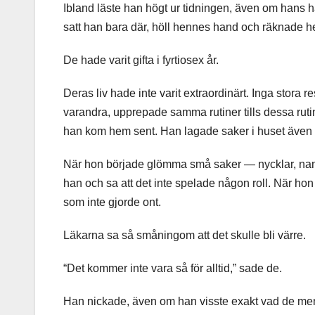
Ibland läste han högt ur tidningen, även om hans 
satt han bara där, höll hennes hand och räknade h
De hade varit gifta i fyrtiosex år.
Deras liv hade inte varit extraordinärt. Inga stora r
varandra, upprepade samma rutiner tills dessa ruti
han kom hem sent. Han lagade saker i huset även nä
När hon började glömma små saker — nycklar, nam
han och sa att det inte spelade någon roll. När ho
som inte gjorde ont.
Läkarna sa så småningom att det skulle bli värre.
“Det kommer inte vara så för alltid,” sade de.
Han nickade, även om han visste exakt vad de me