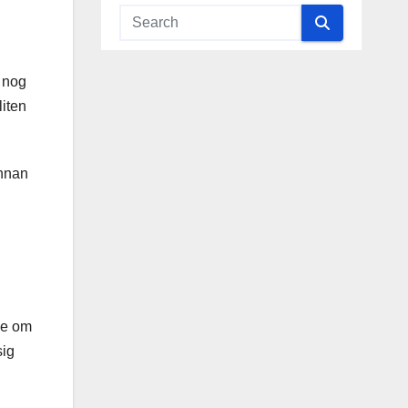
a nog
liten
innan
de om
sig