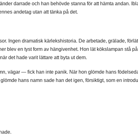
händer darrade och han behövde stanna för att hämta andan. Ib
ennes andetag utan att tänka på det.
esor. Ingen dramatisk kärlekshistoria. De arbetade, grälade, förlät
ner blev en tyst form av hängivenhet. Hon lät kökslampan stå på
r det hade varit lättare att byta ut dem.
n, vägar — fick han inte panik. När hon glömde hans födelsed
n glömde hans namn sade han det igen, försiktigt, som en introdu
nade.