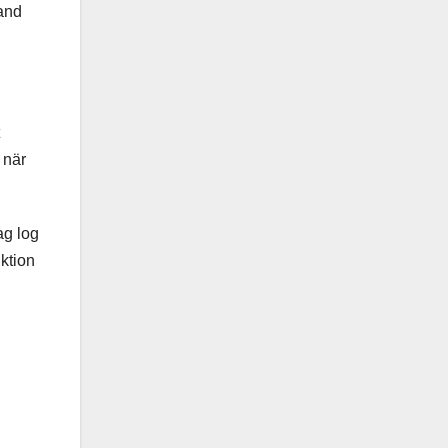
land
 när
ag log
ktion