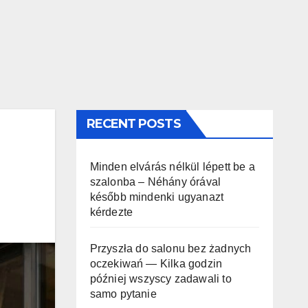
RECENT POSTS
Minden elvárás nélkül lépett be a
szalonba – Néhány órával
később mindenki ugyanazt
kérdezte
Przyszła do salonu bez żadnych
oczekiwań — Kilka godzin
później wszyscy zadawali to
samo pytanie