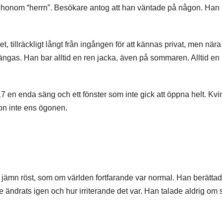
 honom “herrn”. Besökare antog att han väntade på någon. Han
tillräckligt långt från ingången för att kännas privat, men när
ngas. Han bar alltid en ren jacka, även på sommaren. Alltid en 
 en enda säng och ett fönster som inte gick att öppna helt. Kv
on inte ens ögonen.
 jämn röst, som om världen fortfarande var normal. Han berätta
ndrats igen och hur irriterande det var. Han talade aldrig om 