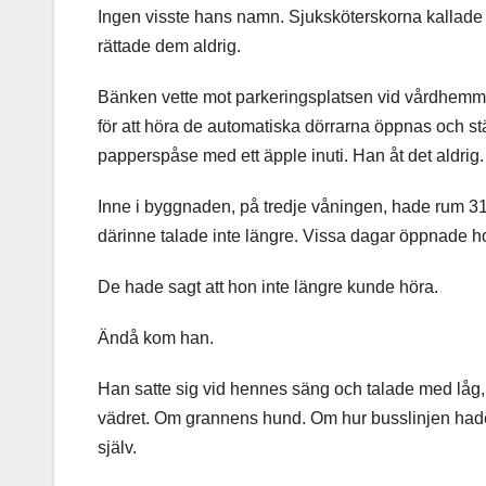
Ingen visste hans namn. Sjuksköterskorna kallade
rättade dem aldrig.
Bänken vette mot parkeringsplatsen vid vårdhemmet, 
för att höra de automatiska dörrarna öppnas och stä
papperspåse med ett äpple inuti. Han åt det aldrig.
Inne i byggnaden, på tredje våningen, hade rum 317
därinne talade inte längre. Vissa dagar öppnade h
De hade sagt att hon inte längre kunde höra.
Ändå kom han.
Han satte sig vid hennes säng och talade med låg,
vädret. Om grannens hund. Om hur busslinjen hade ä
själv.