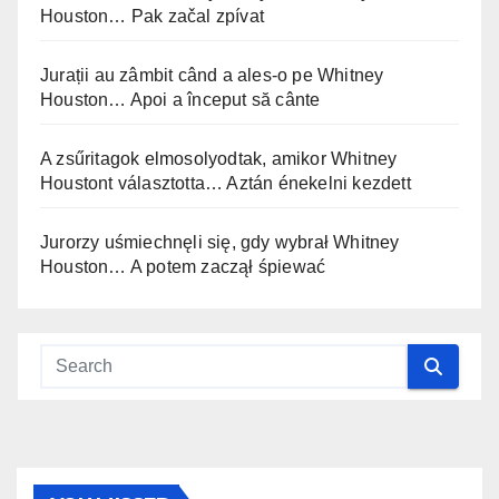
Houston… Pak začal zpívat
Jurații au zâmbit când a ales-o pe Whitney
Houston… Apoi a început să cânte
A zsűritagok elmosolyodtak, amikor Whitney
Houstont választotta… Aztán énekelni kezdett
Jurorzy uśmiechnęli się, gdy wybrał Whitney
Houston… A potem zaczął śpiewać