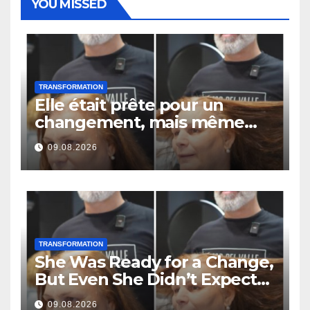
YOU MISSED
TRANSFORMATION
Elle était prête pour un
changement, mais même
elle ne s’attendait pas à ce
09.08.2026
résultat
TRANSFORMATION
She Was Ready for a Change,
But Even She Didn’t Expect
This Result
09.08.2026