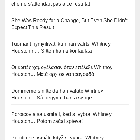
elle ne s’attendait pas à ce résultat
She Was Ready for a Change, But Even She Didn’t
Expect This Result
Tuomarit hymyilivät, kun hän valitsi Whitney
Houstonin… Sitten hän alkoi laulaa
Οι κριτές χαμογέλασαν όταν επέλεξε Whitney
Houston… Μετά άρχισε να τραγουδά
Dommerne smilte da han valgte Whitney
Houston… Så begynte han å synge
Porotcovia sa usmiali, keď si vybral Whitney
Houston… Potom začal spievať
Porotci se usmáli, když si vybral Whitney