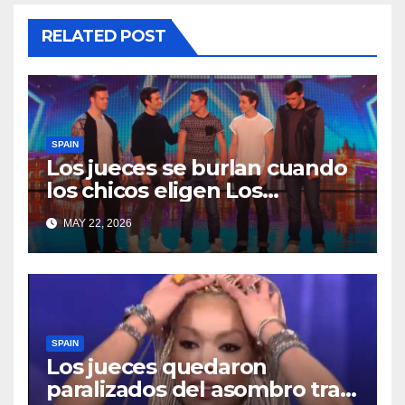
RELATED POST
SPAIN
Los jueces se burlan cuando
los chicos eligen Los
Miserables… pero en
MAY 22, 2026
segundos todo cambia
SPAIN
Los jueces quedaron
paralizados del asombro tras