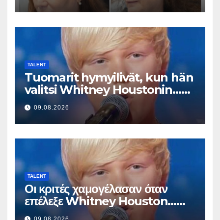
TALENT
Tuomarit hymyilivät, kun hän
valitsi Whitney Houstonin…
Sitten hän alkoi laulaa
09.08.2026
TALENT
Οι κριτές χαμογέλασαν όταν
επέλεξε Whitney Houston…
Μετά άρχισε να τραγουδά
09.08.2026