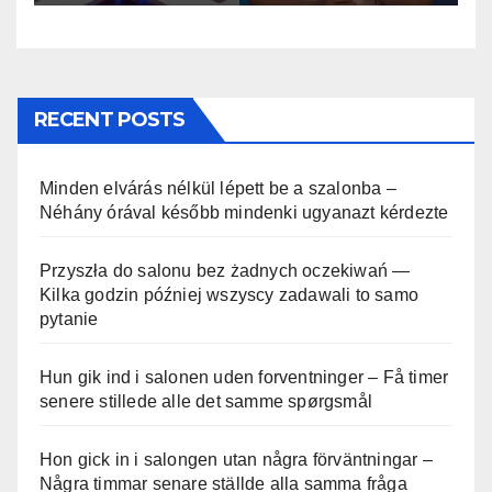
RECENT POSTS
Minden elvárás nélkül lépett be a szalonba –
Néhány órával később mindenki ugyanazt kérdezte
Przyszła do salonu bez żadnych oczekiwań —
Kilka godzin później wszyscy zadawali to samo
pytanie
Hun gik ind i salonen uden forventninger – Få timer
senere stillede alle det samme spørgsmål
Hon gick in i salongen utan några förväntningar –
Några timmar senare ställde alla samma fråga