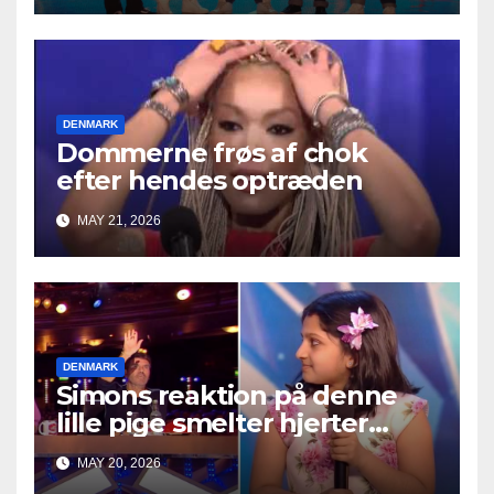
DENMARK
Dommerne frøs af chok
efter hendes optræden
MAY 21, 2026
DENMARK
Simons reaktion på denne
lille pige smelter hjerter
overalt
MAY 20, 2026