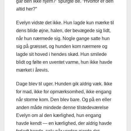
går den ikke hjem?” spurgte de. “Hvorfor er den
altid her?”
Evelyn vidste det ikke. Hun lagde kun mærke til
dens blide øjne, halen, der bevægede sig lidt,
når hun nærmede sig. Nogle gange satte hun
sig på græsset, og hunden kom nærmere og
lagde sit hoved i hendes skød. Hun smilede
blidt og følte en uventet varme, hun ikke havde
mærket i årevis.
Dage blev til uger. Hunden gik aldrig væk. Ikke
for mad, ikke for opmærksomhed, ikke engang
når storme kom. Den blev bare. Og på en eller
anden måde mindede denne tilstedeværelse
Evelyn om al den kærlighed, hun engang
havde kendt — en kærlighed, der aldrig havde