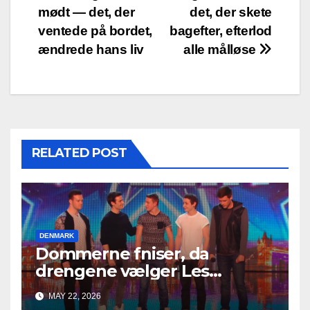
mødt — det, der
det, der skete
ventede på bordet,
bagefter, efterlod
ændrede hans liv
alle målløse
RELATED POST
DENMARK
Dommerne fniser, da
drengene vælger Les
Misérables — men på få
MAY 22, 2026
sekunder ændrer alt sig