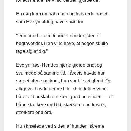
forladt hende, selv når verden gjorde det.
En dag kom en nabo hen og hviskede noget,
som Evelyn aldrig havde hørt før:
“Den hund… den tilhørte manden, der er
begravet der. Han ville have, at nogen skulle
tage sig af dig.”
Evelyn frøs. Hendes hjerte gjorde ondt og
svulmede på samme tid. I årevis havde hun
sørget alene og troet, hun var blevet glemt. Og
alligevel havde denne lille, stille følgesvend
båret et budskab om kærlighed hele tiden — et
bånd stærkere end tid, stærkere end fravær,
stærkere end ord.
Hun knælede ved siden af hunden, tårerne