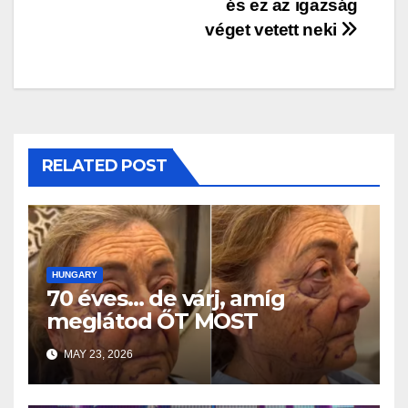
és ez az igazság
véget vetett neki
RELATED POST
HUNGARY
70 éves… de várj, amíg
meglátod ŐT MOST
MAY 23, 2026