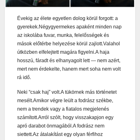
Évekig az élete egyetlen dolog körül forgott: a
gyerekek.Négygyermekes apaként minden nap
az iskolába fuvar, munka, felelősségek és
mások előtérbe helyezése körül zajlott.Valahol
útközben elfelejtett magára figyelni.A haja
hosszú, fáradt és elhanyagolt lett — nem azért,
mert nem érdekelte, hanem mert soha nem volt
rá idő.
Neki “csak haj” volt.A tükörnek más történetet
mesélt.Amikor végre leült a fodrász székbe,
nem a trendek vagy a fiatalos megjelenés
számított.Arról szólt, hogy visszakapjon egy
apró darabot önmagából.A fodrász nem
siettett.Az átalakítást egy olyan férfihoz