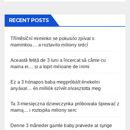
RECENT POSTS
Tříměsíční miminko se pokusilo zpívat s
maminkou… a roztavilo miliony srdcí
Această fetiță de 3 luni a încercat să cânte cu
mama ei… și a topit milioane de inimi
Ez a 3 hónapos baba megpróbált énekelni
anyával… és milliók szívét olvasztotta meg
Ta 3-miesięczna dziewczynka próbowała śpiewać z
mamą… i roztopiła miliony serc
Denne 3 måneder gamle baby prøvede at synge