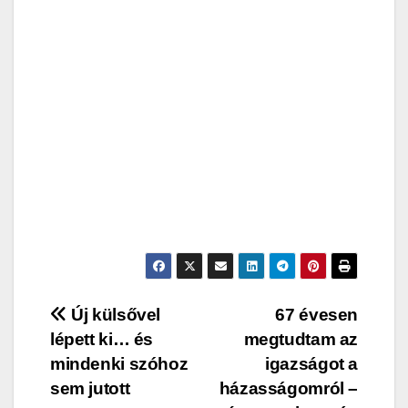
Post
Új külsővel
67 évesen
lépett ki… és
megtudtam az
navigation
mindenki szóhoz
igazságot a
sem jutott
házasságomról –