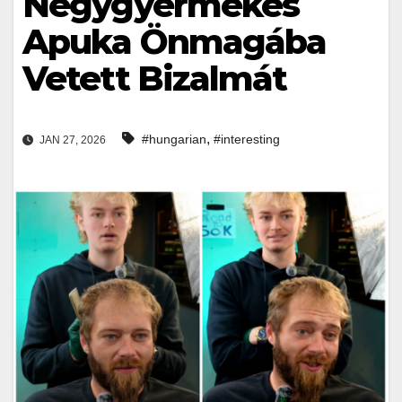
Négygyermekes
Apuka Önmagába
Vetett Bizalmát
,
#hungarian
#interesting
JAN 27, 2026