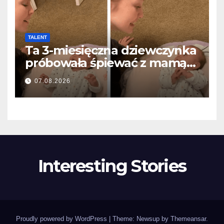
TALENT
Ta 3-miesięczna dziewczynka
próbowała śpiewać z mamą…
i roztopiła miliony serc
07.08.2026
Interesting Stories
Proudly powered by WordPress
|
Theme: Newsup by
Themeansar
.