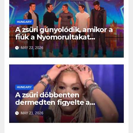
HUNGARY
A zsűri gúnyolódik, amikor a
fiúk a Nyomorultakat
választják — majd néhány
MAY 22, 2026
másodperc alatt minden
megváltozik
HUNGARY
A zsűri döbbenten
dermedten figyelte a
fellépését
MAY 21, 2026