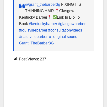
@grant_thebarber3g
FIXING HIS
THINNING HAIR
Glasgow
Kentucky Barber
Link In Bio To
Book
#kentuckybarber
#glasgowbarber
#louisvillebarber
#consultationvideos
#nashvillebarber
♬ original sound –
Grant_TheBarber3G
Post Views:
237