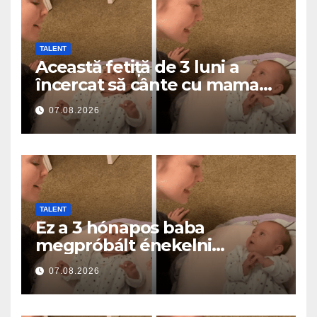
TALENT
Această fetiță de 3 luni a
încercat să cânte cu mama
ei… și a topit milioane de
07.08.2026
inimi
TALENT
Ez a 3 hónapos baba
megpróbált énekelni
anyával… és milliók szívét
07.08.2026
olvasztotta meg