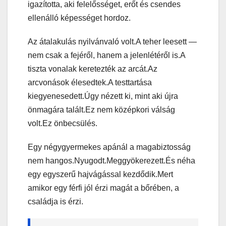
igazította, aki felelősséget, erőt és csendes
ellenálló képességet hordoz.
Az átalakulás nyilvánvaló volt.A teher leesett —
nem csak a fejéről, hanem a jelenlétéről is.A
tiszta vonalak keretezték az arcát.Az
arcvonások élesedtek.A testtartása
kiegyenesedett.Úgy nézett ki, mint aki újra
önmagára talált.Ez nem középkori válság
volt.Ez önbecsülés.
Egy négygyermekes apánál a magabiztosság
nem hangos.Nyugodt.Meggyökerezett.És néha
egy egyszerű hajvágással kezdődik.Mert
amikor egy férfi jól érzi magát a bőrében, a
családja is érzi.