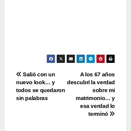
Post
Salió con un
A los 67 años
nuevo look… y
descubrí la verdad
navigation
todos se quedaron
sobre mi
sin palabras
matrimonio… y
esa verdad lo
terminó