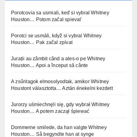
Porotcovia sa usmiali, keď si vybral Whitney
Houston… Potom začal spievať
Porotci se usmáli, když si vybral Whitney
Houston… Pak začal zpívat
Jurații au zâmbit când a ales-o pe Whitney
Houston… Apoi a început să cânte
A zsűritagok elmosolyodtak, amikor Whitney
Houstont választotta… Aztán énekelni kezdett
Jurorzy uśmiechnęli się, gdy wybrał Whitney
Houston… A potem zaczął śpiewać
Dommerne smilede, da han valgte Whitney
Houston… Så begyndte han at synge