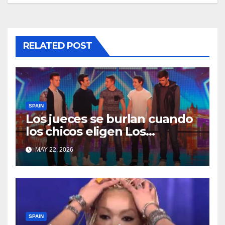
RELATED POST
SPAIN
Los jueces se burlan cuando
los chicos eligen Los
Miserables… pero en
MAY 22, 2026
segundos todo cambia
SPAIN