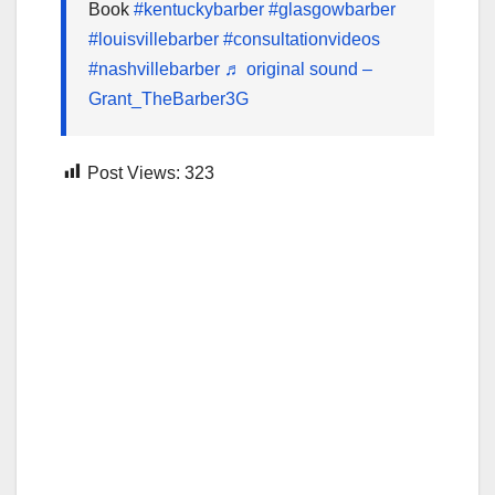
Book
#kentuckybarber
#glasgowbarber
#louisvillebarber
#consultationvideos
#nashvillebarber
♬ original sound –
Grant_TheBarber3G
Post Views:
323