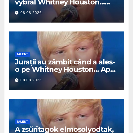
vybral Whitney Houston…
Pak začal zpívat
08.08.2026
TALENT
Jurații au zâmbit când a ales-
o pe Whitney Houston… Apoi
a început să cânte
08.08.2026
TALENT
A zsűritagok elmosolyodtak,