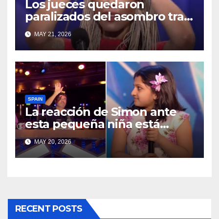
Los jueces quedaron
paralizados del asombro tras
su actuación
MAY 21, 2026
SPAIN
La reacción de Simon ante
esta pequeña niña está
derritiendo corazones en
MAY 20, 2026
todas partes
RECENT POSTS