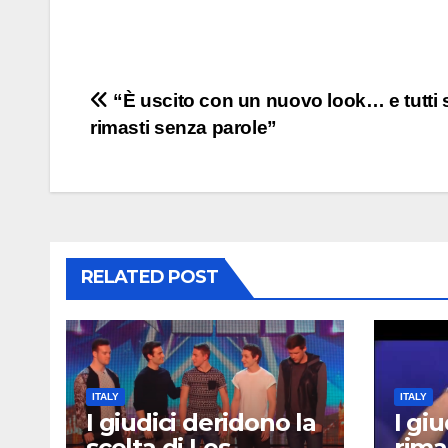
Post
“È uscito con un nuovo look… e tutti
rimasti senza parole”
navigation
RELATED POST
ITALY
ITALY
I giudici deridono la
I gi
scelta di Les
rima