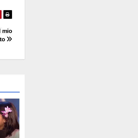
l mio
ito