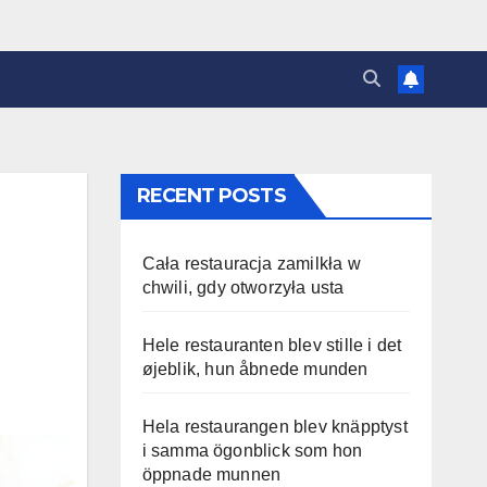
RECENT POSTS
Cała restauracja zamilkła w
chwili, gdy otworzyła usta
Hele restauranten blev stille i det
øjeblik, hun åbnede munden
Hela restaurangen blev knäpptyst
i samma ögonblick som hon
öppnade munnen