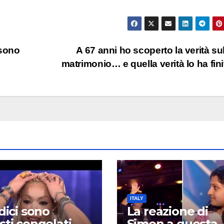
 sono
A 67 anni ho scoperto la verità su
matrimonio… e quella verità lo ha fin
ITALY
udici sono
La reazione di
sti congelati
Simon a questa