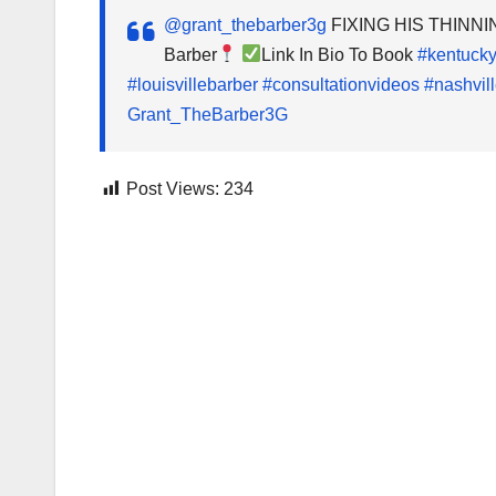
@grant_thebarber3g
FIXING HIS THINN
Barber
Link In Bio To Book
#kentuck
#louisvillebarber
#consultationvideos
#nashvil
Grant_TheBarber3G
Post Views:
234