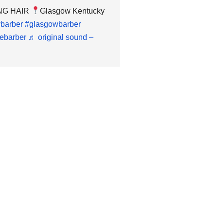
ING HAIR
Glasgow Kentucky
ybarber
#glasgowbarber
lebarber
♬ original sound –