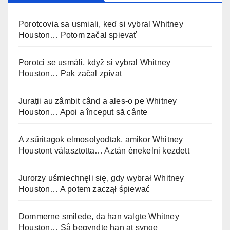
Porotcovia sa usmiali, keď si vybral Whitney
Houston… Potom začal spievať
Porotci se usmáli, když si vybral Whitney
Houston… Pak začal zpívat
Jurații au zâmbit când a ales-o pe Whitney
Houston… Apoi a început să cânte
A zsűritagok elmosolyodtak, amikor Whitney
Houstont választotta… Aztán énekelni kezdett
Jurorzy uśmiechnęli się, gdy wybrał Whitney
Houston… A potem zaczął śpiewać
Dommerne smilede, da han valgte Whitney
Houston… Så begyndte han at synge