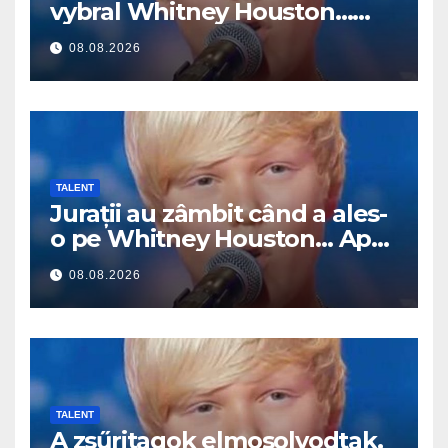
vybral Whitney Houston…
Pak začal zpívat
08.08.2026
TALENT
Jurații au zâmbit când a ales-
o pe Whitney Houston… Apoi
a început să cânte
08.08.2026
TALENT
A zsűritagok elmosolyodtak,