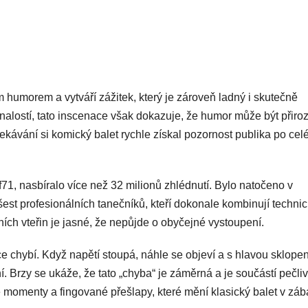
 humorem a vytváří zážitek, který je zároveň ladný i skutečně
nalostí, tato inscenace však dokazuje, že humor může být přir
ekávání si komický balet rychle získal pozornost publika po ce
71, nasbíralo více než 32 milionů zhlédnutí. Bylo natočeno v
šest profesionálních tanečníků, kteří dokonale kombinují techni
ch vteřin je jasné, že nepůjde o obyčejné vystoupení.
 chybí. Když napětí stoupá, náhle se objeví a s hlavou sklope
í. Brzy se ukáže, že tato „chyba“ je záměrná a je součástí pečli
 momenty a fingované přešlapy, které mění klasický balet v zá