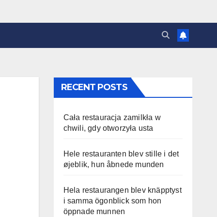
RECENT POSTS
Cała restauracja zamilkła w
chwili, gdy otworzyła usta
Hele restauranten blev stille i det
øjeblik, hun åbnede munden
Hela restaurangen blev knäpptyst
i samma ögonblick som hon
öppnade munnen