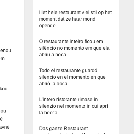
Het hele restaurant viel stil op het
moment dat ze haar mond
opende
O restaurante inteiro ficou em
silêncio no momento em que ela
ozenou
abriu a boca
lém
Todo el restaurante guardó
silencio en el momento en que
abrió la boca
ckou
L’intero ristorante rimase in
silenzio nel momento in cui aprì
nou
la bocca
vě
bavné
Das ganze Restaurant