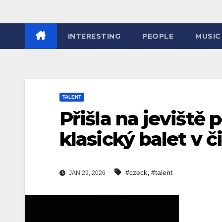
INTERESTING
PEOPLE
MUSIC
TALENT
Přišla na jeviště
klasický balet v č
,
#czeck
#talent
JAN 29, 2026