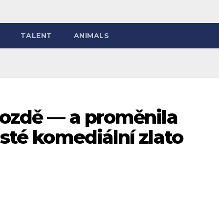
TALENT
ANIMALS
 pozdě — a proměnila
isté komediální zlato