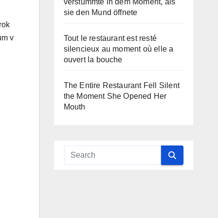
verstummte in dem Moment, als
sie den Mund öffnete
rok
um v
Tout le restaurant est resté
silencieux au moment où elle a
ouvert la bouche
The Entire Restaurant Fell Silent
the Moment She Opened Her
Mouth