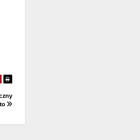
yczny
oto