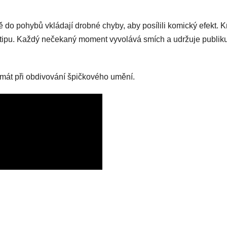
 do pohybů vkládají drobné chyby, aby posílili komický efekt. K
vtipu. Každý nečekaný moment vyvolává smích a udržuje publik
smát při obdivování špičkového umění.