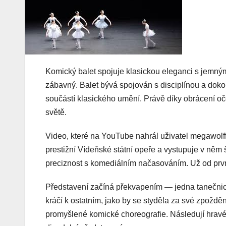
Komický balet spojuje klasickou eleganci s jemným
zábavný. Balet bývá spojován s disciplínou a doko
součástí klasického umění. Právě díky obrácení oč
světě.
Video, které na YouTube nahrál uživatel megawolff
prestižní Vídeňské státní opeře a vystupuje v něm 
preciznost s komediálním načasováním. Už od první
Představení začíná překvapením — jedna tanečnice
kráčí k ostatním, jako by se styděla za své zpožděn
promyšlené komické choreografie. Následují hravé