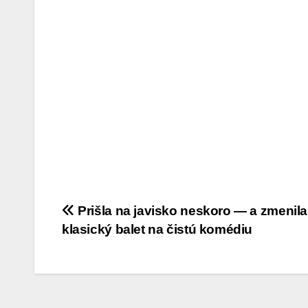
Post
Prišla na javisko neskoro — a zmenila
klasický balet na čistú komédiu
navigation