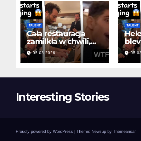
TALENT
TALENT
Cała restauracja
Hele
zamilkła w chwili,
blev 
gdy otworzyła usta
øjeb
05.08.2026
05.0
mun
Interesting Stories
Proudly powered by WordPress
|
Theme: Newsup by
Themeansar
.