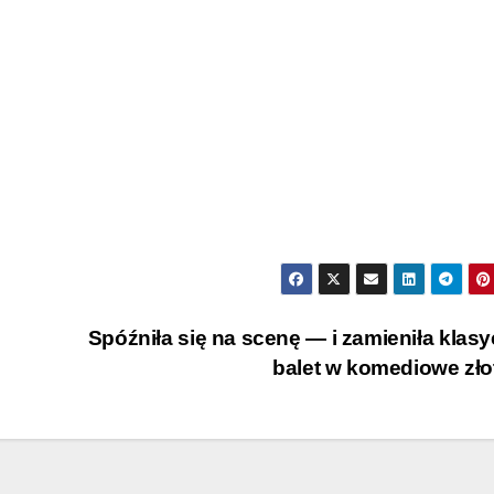
Spóźniła się na scenę — i zamieniła klas
balet w komediowe zł