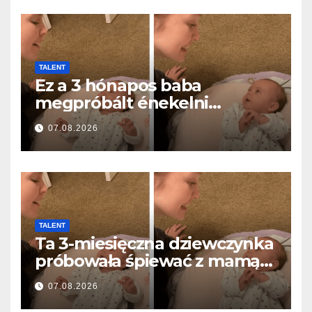
TALENT
Ez a 3 hónapos baba
megpróbált énekelni
anyával… és milliók szívét
07.08.2026
olvasztotta meg
TALENT
Ta 3-miesięczna dziewczynka
próbowała śpiewać z mamą…
i roztopiła miliony serc
07.08.2026