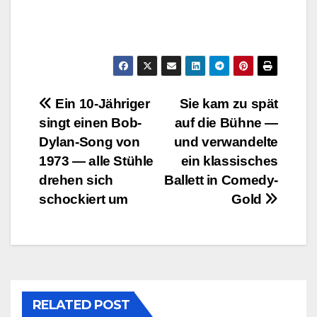
Post
Ein 10-Jähriger
Sie kam zu spät
singt einen Bob-
auf die Bühne —
navigation
Dylan-Song von
und verwandelte
1973 — alle Stühle
ein klassisches
drehen sich
Ballett in Comedy-
schockiert um
Gold
RELATED POST