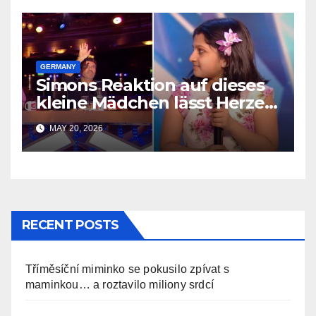
GERMANY
Simons Reaktion auf dieses
kleine Mädchen lässt Herzen
schmelzen
MAY 20, 2026
RECENT POSTS
Tříměsíční miminko se pokusilo zpívat s
maminkou… a roztavilo miliony srdcí