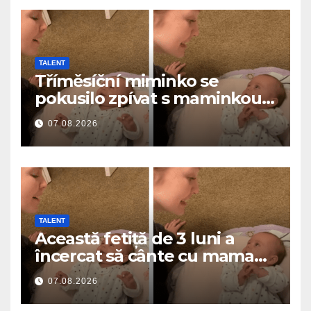
TALENT
Tříměsíční miminko se
pokusilo zpívat s maminkou…
a roztavilo miliony srdcí
07.08.2026
TALENT
Această fetiță de 3 luni a
încercat să cânte cu mama
ei… și a topit milioane de
07.08.2026
inimi