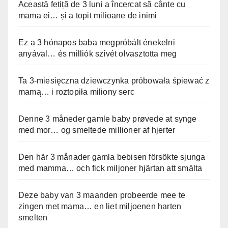
Această fetiță de 3 luni a încercat să cânte cu
mama ei… și a topit milioane de inimi
Ez a 3 hónapos baba megpróbált énekelni
anyával… és milliók szívét olvasztotta meg
Ta 3-miesięczna dziewczynka próbowała śpiewać z
mamą… i roztopiła miliony serc
Denne 3 måneder gamle baby prøvede at synge
med mor… og smeltede millioner af hjerter
Den här 3 månader gamla bebisen försökte sjunga
med mamma… och fick miljoner hjärtan att smälta
Deze baby van 3 maanden probeerde mee te
zingen met mama… en liet miljoenen harten
smelten