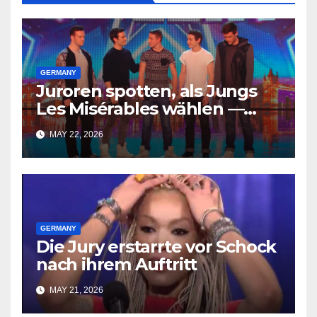
GERMANY
Juroren spotten, als Jungs
Les Misérables wählen —
doch Sekunden später
MAY 22, 2026
ändert sich alles
GERMANY
Die Jury erstarrte vor Schock
nach ihrem Auftritt
MAY 21, 2026