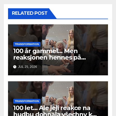
RELATED POST
TRANSFORMATION
100 år gammel… Men
reaksjonen hennes på
musikken fikk alle til å gråte
JUL 25, 2026
TRANSFORMATION
100 let… Ale její reakce na
hudbu dohnala všechny k