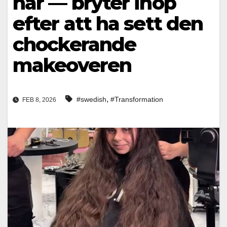
hår — bryter ihop
efter att ha sett den
chockerande
makeoveren
,
#swedish
#Transformation
FEB 8, 2026