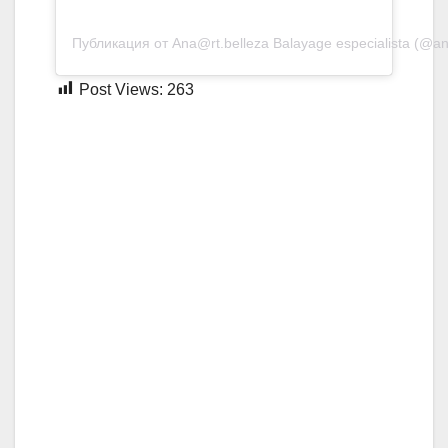
Публикация от
Ana@rt.belleza
Balayage especialista (@an
Post Views:
263