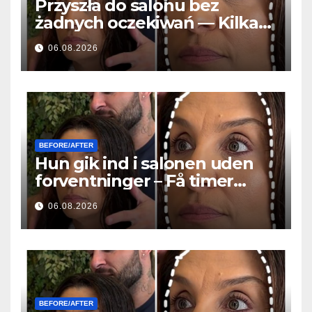
Przyszła do salonu bez
żadnych oczekiwań — Kilka
godzin później wszyscy
06.08.2026
zadawali to samo pytanie
BEFORE/AFTER
Hun gik ind i salonen uden
forventninger – Få timer
senere stillede alle det
06.08.2026
samme spørgsmål
BEFORE/AFTER