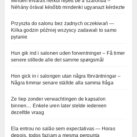
Minden elvárás nélkül lépett be a szalonba –
Néhány órával később mindenki ugyanazt kérdezte
Przyszła do salonu bez żadnych oczekiwań —
Kilka godzin później wszyscy zadawali to samo
pytanie
Hun gik ind i salonen uden forventninger – Få timer
senere stillede alle det samme spørgsmål
Hon gick in i salongen utan några förväntningar –
Några timmar senare ställde alla samma fråga
Ze liep zonder verwachtingen de kapsalon
binnen… Enkele uren later stelde iedereen
dezelfde vraag
Ela entrou no salão sem expectativas — Horas
depois, todos faziam a mesma pergunta