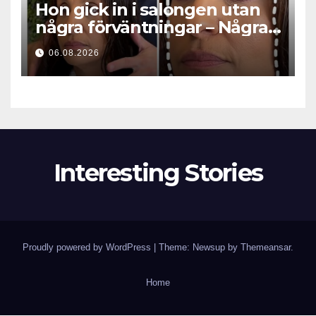
Hon gick in i salongen utan
några förväntningar – Några
timmar senare ställde alla
06.08.2026
samma fråga
Interesting Stories
Proudly powered by WordPress
|
Theme: Newsup by
Themeansar
.
Home