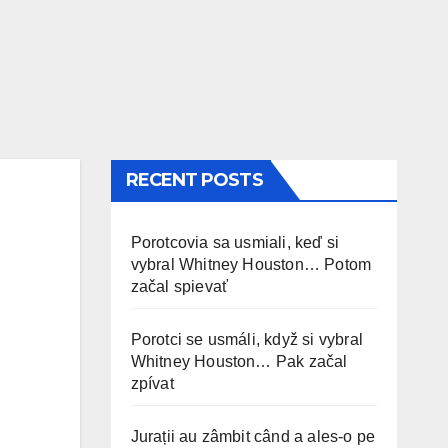
RECENT POSTS
Porotcovia sa usmiali, keď si
vybral Whitney Houston… Potom
začal spievať
Porotci se usmáli, když si vybral
Whitney Houston… Pak začal
zpívat
Jurații au zâmbit când a ales-o pe