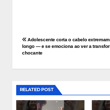
Post
Adolescente corta o cabelo extremam
longo — e se emociona ao ver a transf
navigation
chocante
RELATED POST