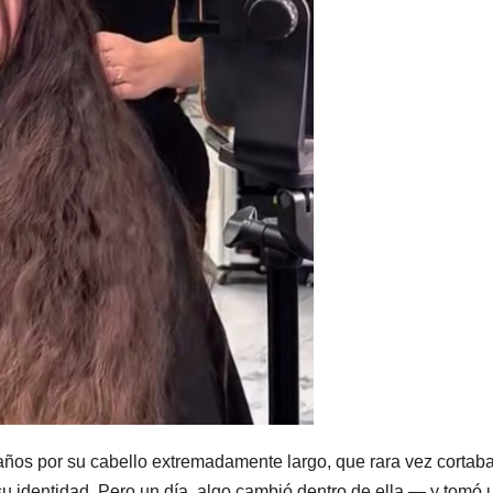
ños por su cabello extremadamente largo, que rara vez cortaba
u identidad. Pero un día, algo cambió dentro de ella — y tomó 