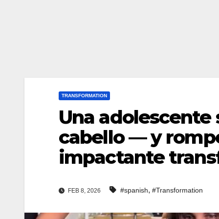
TRANSFORMATION
Una adolescente s
cabello — y rompe
impactante tran
,
#spanish
#Transformation
FEB 8, 2026