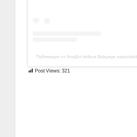
Публикация от
Ana@rt.belleza
Balayage especialist
Post Views:
321