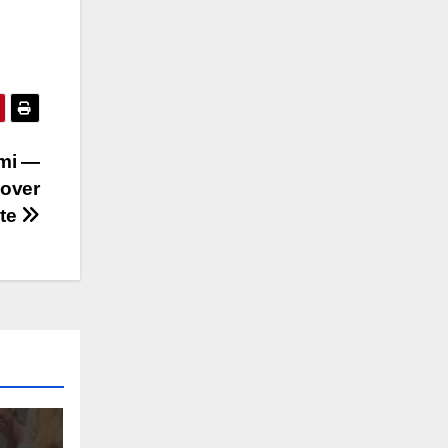
imi —
eover
te