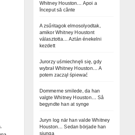
Whitney Houston… Apoi a
început să cânte
A zsűritagok elmosolyodtak,
amikor Whitney Houstont
választotta… Aztán énekelni
kezdett
Jurorzy uśmiechnęli się, gdy
wybrał Whitney Houston… A
potem zaczął śpiewać
Dommerne smilede, da han
valgte Whitney Houston… Så
begyndte han at synge
Juryn log när han valde Whitney
.
Houston… Sedan började han
sjunga
una