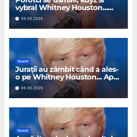
vybral Whitney Houston…
Pak začal zpívat
08.08.2026
TALENT
Jurații au zâmbit când a ales-
o pe Whitney Houston… Apoi
a început să cânte
08.08.2026
TALENT