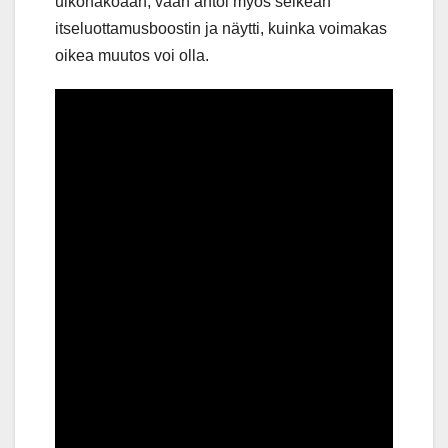
ulkonäköään, vaan antoi myös selkeän
itseluottamusboostin ja näytti, kuinka voimakas
oikea muutos voi olla.