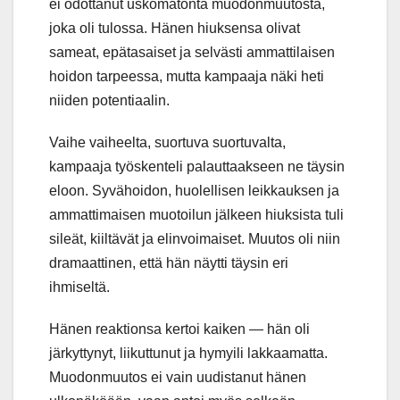
ei odottanut uskomatonta muodonmuutosta,
joka oli tulossa. Hänen hiuksensa olivat
sameat, epätasaiset ja selvästi ammattilaisen
hoidon tarpeessa, mutta kampaaja näki heti
niiden potentiaalin.
Vaihe vaiheelta, suortuva suortuvalta,
kampaaja työskenteli palauttaakseen ne täysin
eloon. Syvähoidon, huolellisen leikkauksen ja
ammattimaisen muotoilun jälkeen hiuksista tuli
sileät, kiiltävät ja elinvoimaiset. Muutos oli niin
dramaattinen, että hän näytti täysin eri
ihmiseltä.
Hänen reaktionsa kertoi kaiken — hän oli
järkyttynyt, liikuttunut ja hymyili lakkaamatta.
Muodonmuutos ei vain uudistanut hänen