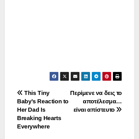
Post
This Tiny
Περίμενε να δεις το
Baby’s Reaction to
αποτέλεσμα…
navigation
Her Dad Is
είναι απίστευτο
Breaking Hearts
Everywhere