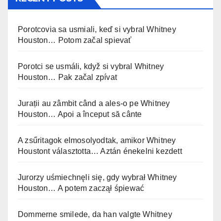
Porotcovia sa usmiali, keď si vybral Whitney
Houston… Potom začal spievať
Porotci se usmáli, když si vybral Whitney
Houston… Pak začal zpívat
Jurații au zâmbit când a ales-o pe Whitney
Houston… Apoi a început să cânte
A zsűritagok elmosolyodtak, amikor Whitney
Houstont választotta… Aztán énekelni kezdett
Jurorzy uśmiechnęli się, gdy wybrał Whitney
Houston… A potem zaczął śpiewać
Dommerne smilede, da han valgte Whitney