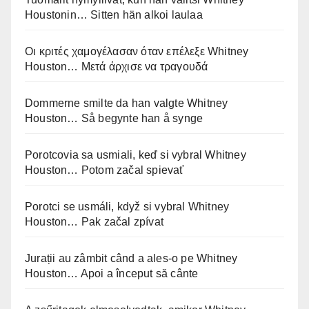
Houstonin… Sitten hän alkoi laulaa
Οι κριτές χαμογέλασαν όταν επέλεξε Whitney
Houston… Μετά άρχισε να τραγουδά
Dommerne smilte da han valgte Whitney
Houston… Så begynte han å synge
Porotcovia sa usmiali, keď si vybral Whitney
Houston… Potom začal spievať
Porotci se usmáli, když si vybral Whitney
Houston… Pak začal zpívat
Jurații au zâmbit când a ales-o pe Whitney
Houston… Apoi a început să cânte