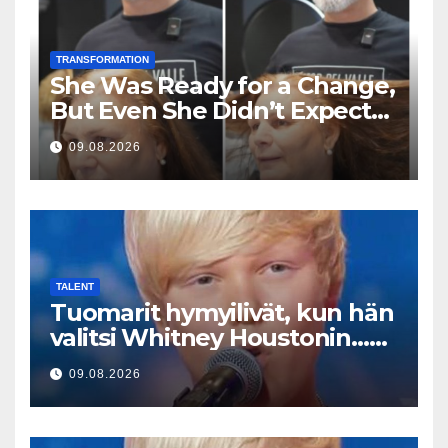
TRANSFORMATION
She Was Ready for a Change,
But Even She Didn’t Expect
This Result
09.08.2026
TALENT
Tuomarit hymyilivät, kun hän
valitsi Whitney Houstonin…
Sitten hän alkoi laulaa
09.08.2026