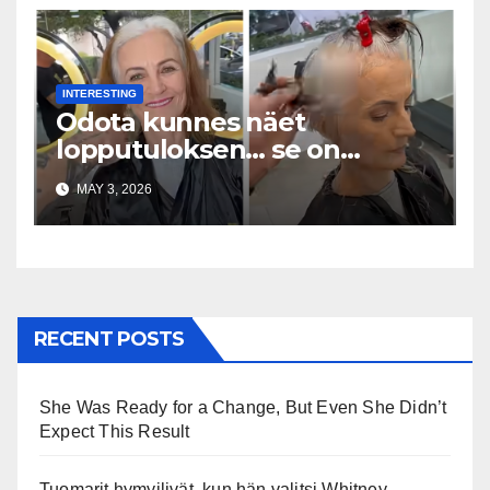
INTERESTING
Odota kunnes näet
lopputuloksen… se on
uskomaton
MAY 3, 2026
RECENT POSTS
She Was Ready for a Change, But Even She Didn’t
Expect This Result
Tuomarit hymyilivät, kun hän valitsi Whitney