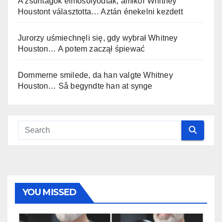
A zsűritagok elmosolyodtak, amikor Whitney
Houstont választotta… Aztán énekelni kezdett
Jurorzy uśmiechnęli się, gdy wybrał Whitney
Houston… A potem zaczął śpiewać
Dommerne smilede, da han valgte Whitney
Houston… Så begyndte han at synge
YOU MISSED