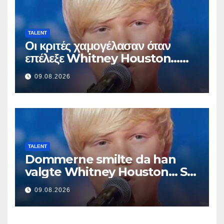
TALENT
Οι κριτές χαμογέλασαν όταν
επέλεξε Whitney Houston…
Μετά άρχισε να τραγουδά
09.08.2026
TALENT
Dommerne smilte da han
valgte Whitney Houston… Så
begynte han å synge
09.08.2026