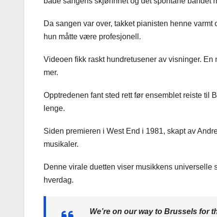
både sangens skjønnhet og det spontane båndet 
Da sangen var over, takket pianisten henne varmt o
hun måtte være profesjonell.
Videoen fikk raskt hundretusener av visninger. 
mer.
Opptredenen fant sted rett før ensemblet reiste til 
lenge.
Siden premieren i West End i 1981, skapt av Andr
musikaler.
Denne virale duetten viser musikkens universelle 
hverdag.
We’re on our way to Brussels for t