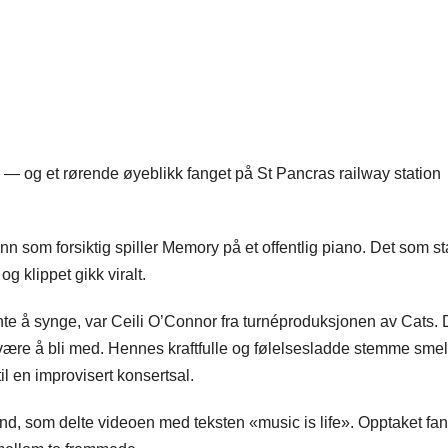
 — og et rørende øyeblikk fanget på St Pancras railway station
nn som forsiktig spiller Memory på et offentlig piano. Det som st
og klippet gikk viralt.
ynte å synge, var Ceili O’Connor fra turnéproduksjonen av Cats.
være å bli med. Hennes kraftfulle og følelsesladde stemme smel
l en improvisert konsertsal.
d, som delte videoen med teksten «music is life». Opptaket fa