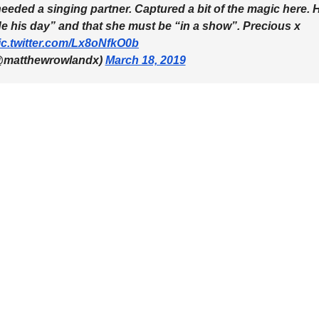
eeded a singing partner. Captured a bit of the magic here. 
e his day” and that she must be “in a show”. Precious x
ic.twitter.com/Lx8oNfkO0b
@matthewrowlandx)
March 18, 2019