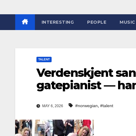
INTERESTING
PEOPLE
MUSIC
TALENT
Verdenskjent sang
gatepianist — ha
,
#norwegian
#talent
MAY 6, 2026