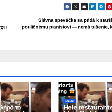
Slávna speváčka sa pridá k star
χει
pouličnému pianistovi — nemá tušenie, k
TALENT
ληρο το
Hele restaurant