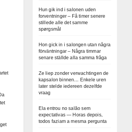
Hun gik ind i salonen uden
forventninger – Få timer senere
stillede alle det samme
spørgsmål
Hon gick in i salongen utan några
förväntningar – Några timmar
senare ställde alla samma fråga
artet
Ze liep zonder verwachtingen de
kapsalon binnen… Enkele uren
later stelde iedereen dezelfde
vraag
 Da
tet
Ela entrou no salão sem
expectativas — Horas depois,
todos faziam a mesma pergunta
nget