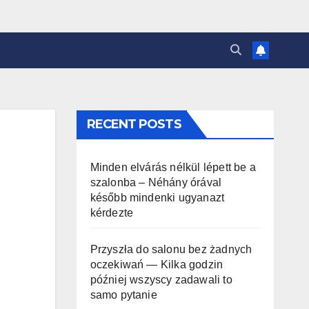
RECENT POSTS
Minden elvárás nélkül lépett be a
szalonba – Néhány órával
később mindenki ugyanazt
kérdezte
Przyszła do salonu bez żadnych
oczekiwań — Kilka godzin
później wszyscy zadawali to
samo pytanie