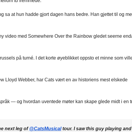
mellom to fremmede.
g sa at hun hadde gjort dagen hans bedre. Han gjettet til og me
En ny video med Somewhere Over the Rainbow gledet seerne end
Brussels på turné. I det korte øyeblikket oppsto et minne som vill
ew Lloyd Webber, har Cats vært en av historiens mest elskede
språk — og hvordan uventede møter kan skape glede midt i en t
he next leg of
@CatsMusical
tour. I saw this guy playing and