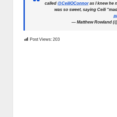
called
@CeiliOConnor
as I knew he n
was so sweet, saying Ceili “mad
p
— Matthew Rowland (
Post Views:
203