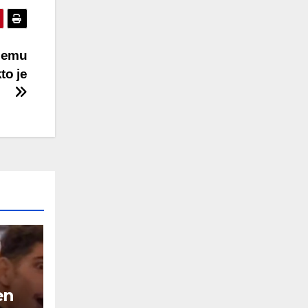
šiemu
to je
en