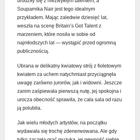
urodziły się z niezwykłym talentem, a
Souparnika Nair jest tego idealnym
przykładem. Mając zaledwie dziesięć lat,
weszła na scenę Britain’s Got Talent z
marzeniem, które nosiła w sobie od
najmłodszych lat — wystąpić przed ogromną
publicznością.
Ubrana w delikatny kwiatowy strój z fioletowym
kwiatem za uchem natychmiast przyciągnęła
uwagę zarówno jurorów, jak i widowni. Jeszcze
zanim zaśpiewała pierwszą nutę, jej spokojna i
urocza obecność sprawiła, że cała sala od razu
ją polubiła.
Jak wielu młodych artystów, na początku
wydawała się trochę zdenerwowana. Ale gdy
tylko zaczęła grać muzyka, jej pewność siebie