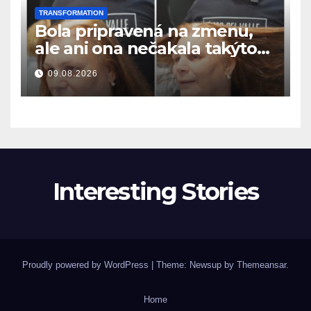
TRANSFORMATION
Bola pripravená na zmenu,
ale ani ona nečakala takýto
výsledok
09.08.2026
Interesting Stories
Proudly powered by WordPress
|
Theme: Newsup by
Themeansar
.
Home