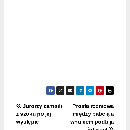
Post
Jurorzy zamarli
Prosta rozmowa
z szoku po jej
między babcią a
navigation
występie
wnukiem podbija
internet