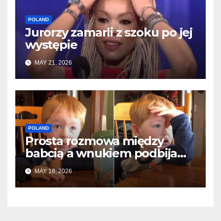
POLAND
Jurorzy zamarli z szoku po jej
występie
MAY 21, 2026
POLAND
Prosta rozmowa między
babcią a wnukiem podbija
internet
MAY 18, 2026