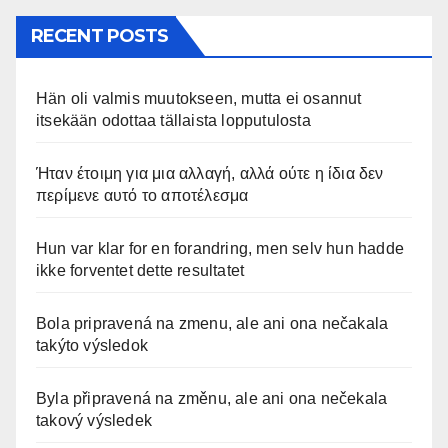
RECENT POSTS
Hän oli valmis muutokseen, mutta ei osannut
itsekään odottaa tällaista lopputulosta
Ήταν έτοιμη για μια αλλαγή, αλλά ούτε η ίδια δεν
περίμενε αυτό το αποτέλεσμα
Hun var klar for en forandring, men selv hun hadde
ikke forventet dette resultatet
Bola pripravená na zmenu, ale ani ona nečakala
takýto výsledok
Byla připravená na změnu, ale ani ona nečekala
takový výsledek