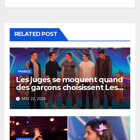
RELATED POST
FRANCE
Les juges se moquent quand
des garçons choisissent Les
Misérables — puis tout
MAY 22, 2026
change en quelques
secondes