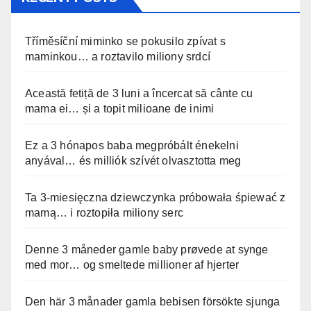
Tříměsíční miminko se pokusilo zpívat s
maminkou… a roztavilo miliony srdcí
Această fetiță de 3 luni a încercat să cânte cu
mama ei… și a topit milioane de inimi
Ez a 3 hónapos baba megpróbált énekelni
anyával… és milliók szívét olvasztotta meg
Ta 3-miesięczna dziewczynka próbowała śpiewać z
mamą… i roztopiła miliony serc
Denne 3 måneder gamle baby prøvede at synge
med mor… og smeltede millioner af hjerter
Den här 3 månader gamla bebisen försökte sjunga