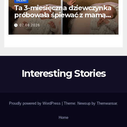
TALENT
Ta 3-miesięczna dziewczynka
próbowała śpiewać z mamą…
i roztopiła miliony serc
07.08.2026
Interesting Stories
Proudly powered by WordPress
|
Theme: Newsup by
Themeansar
.
Home