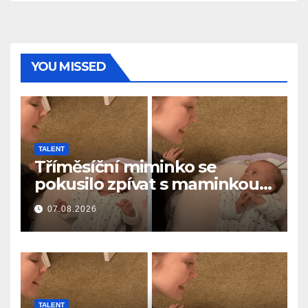
YOU MISSED
TALENT
Tříměsíční miminko se
pokusilo zpívat s maminkou…
a roztavilo miliony srdcí
07.08.2026
TALENT