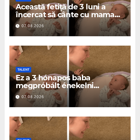
Această fetiță de 3 luni a
încercat să cânte cu mama
ei… și a topit milioane de
07.08.2026
inimi
TALENT
Ez a 3 hónapos baba
megpróbált énekelni
anyával… és milliók szívét
07.08.2026
olvasztotta meg