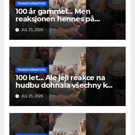
TRANSFORMATION
100 år gammel… Men
reaksjonen hennes på
musikken fikk alle til å gråte
JUL 25, 2026
TRANSFORMATION
100 let… Ale její reakce na
hudbu dohnala všechny k
slzám
JUL 25, 2026