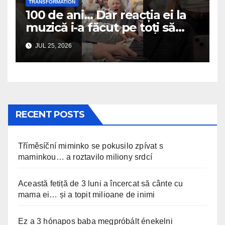
TRANSFORMATION
100 de ani… Dar reacția ei la
muzică i-a făcut pe toți să
plângă
JUL 25, 2026
RECENT POSTS
Tříměsíční miminko se pokusilo zpívat s
maminkou… a roztavilo miliony srdcí
Această fetiță de 3 luni a încercat să cânte cu
mama ei… și a topit milioane de inimi
Ez a 3 hónapos baba megpróbált énekelni