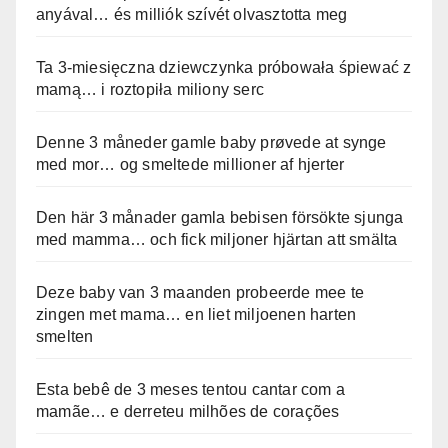
anyával… és milliók szívét olvasztotta meg
Ta 3-miesięczna dziewczynka próbowała śpiewać z
mamą… i roztopiła miliony serc
Denne 3 måneder gamle baby prøvede at synge
med mor… og smeltede millioner af hjerter
Den här 3 månader gamla bebisen försökte sjunga
med mamma… och fick miljoner hjärtan att smälta
Deze baby van 3 maanden probeerde mee te
zingen met mama… en liet miljoenen harten
smelten
Esta bebê de 3 meses tentou cantar com a
mamãe… e derreteu milhões de corações