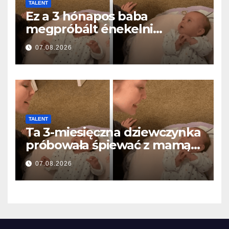
TALENT
Ez a 3 hónapos baba
megpróbált énekelni
anyával… és milliók szívét
07.08.2026
olvasztotta meg
TALENT
Ta 3-miesięczna dziewczynka
próbowała śpiewać z mamą…
i roztopiła miliony serc
07.08.2026