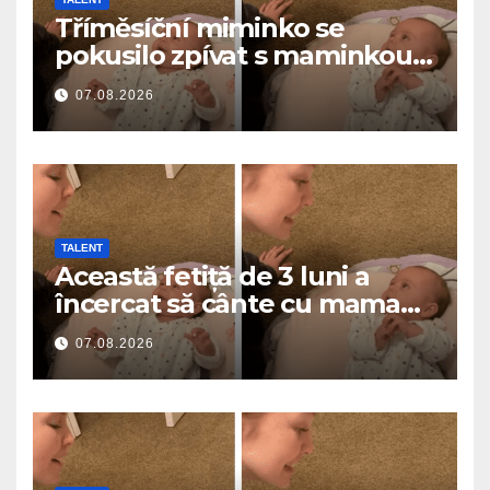
Tříměsíční miminko se
pokusilo zpívat s maminkou…
a roztavilo miliony srdcí
07.08.2026
TALENT
Această fetiță de 3 luni a
încercat să cânte cu mama
ei… și a topit milioane de
07.08.2026
inimi