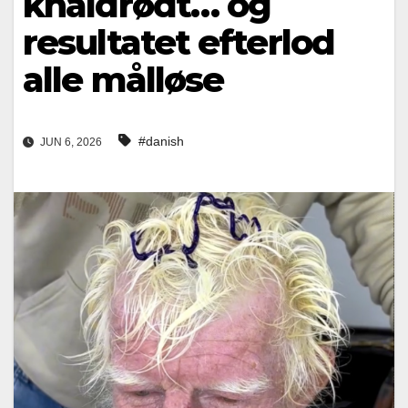
knaldrødt… og
resultatet efterlod
alle målløse
#danish
JUN 6, 2026