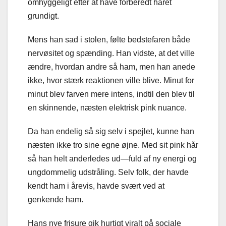
omhyggeligt efter at have forberedt håret
grundigt.
Mens han sad i stolen, følte bedstefaren både
nervøsitet og spænding. Han vidste, at det ville
ændre, hvordan andre så ham, men han anede
ikke, hvor stærk reaktionen ville blive. Minut for
minut blev farven mere intens, indtil den blev til
en skinnende, næsten elektrisk pink nuance.
Da han endelig så sig selv i spejlet, kunne han
næsten ikke tro sine egne øjne. Med sit pink hår
så han helt anderledes ud—fuld af ny energi og
ungdommelig udstråling. Selv folk, der havde
kendt ham i årevis, havde svært ved at
genkende ham.
Hans nye frisure gik hurtigt viralt på sociale