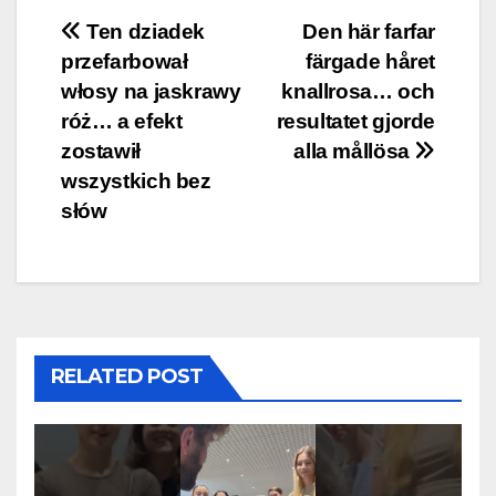
Post
Ten dziadek
Den här farfar
przefarbował
färgade håret
navigation
włosy na jaskrawy
knallrosa… och
róż… a efekt
resultatet gjorde
zostawił
alla mållösa
wszystkich bez
słów
RELATED POST