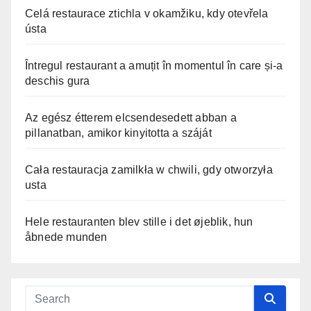
Celá restaurace ztichla v okamžiku, kdy otevřela
ústa
Întregul restaurant a amuțit în momentul în care și-a
deschis gura
Az egész étterem elcsendesedett abban a
pillanatban, amikor kinyitotta a száját
Cała restauracja zamilkła w chwili, gdy otworzyła
usta
Hele restauranten blev stille i det øjeblik, hun
åbnede munden