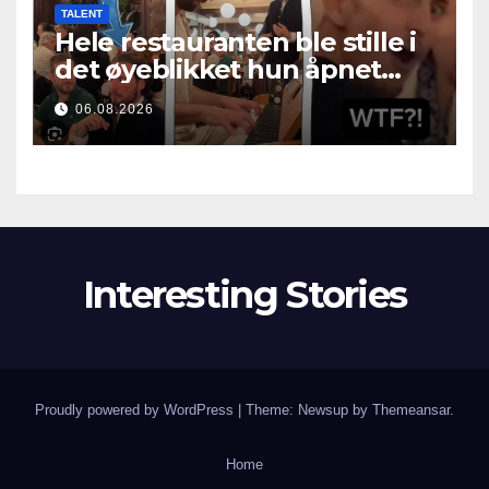
TALENT
Hele restauranten ble stille i
det øyeblikket hun åpnet
munnen
06.08.2026
Interesting Stories
Proudly powered by WordPress
|
Theme: Newsup by
Themeansar
.
Home