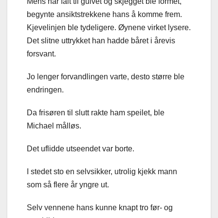
Mens hår falt til gulvet og skjegget ble formet,
begynte ansiktstrekkene hans å komme frem.
Kjevelinjen ble tydeligere. Øynene virket lysere.
Det slitne uttrykket han hadde båret i årevis
forsvant.
Jo lenger forvandlingen varte, desto større ble
endringen.
Da frisøren til slutt rakte ham speilet, ble
Michael målløs.
Det uflidde utseendet var borte.
I stedet sto en selvsikker, utrolig kjekk mann
som så flere år yngre ut.
Selv vennene hans kunne knapt tro før- og