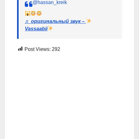
@hassan_kreik
♬ оригинальный звук –
Vassaabii
Post Views:
292