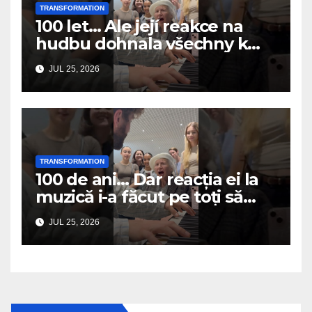
TRANSFORMATION
100 let… Ale její reakce na
hudbu dohnala všechny k
slzám
JUL 25, 2026
TRANSFORMATION
100 de ani… Dar reacția ei la
muzică i-a făcut pe toți să
plângă
JUL 25, 2026