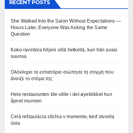
RECENT POSTS
She Walked Into the Salon Without Expectations —
Hours Later, Everyone Was Asking the Same
Question
Koko ravintola hiljeni sillä hetkellä, kun hän avasi
suunsa
Ολόκληρο το εστιατόριο σιώπησε τη στιγμή που
άνοιξε το στόμα της
Hele restauranten ble stille i det øyeblikket hun
åpnet munnen
Celá reštaurácia stíchla v momente, keď otvorila
ústa