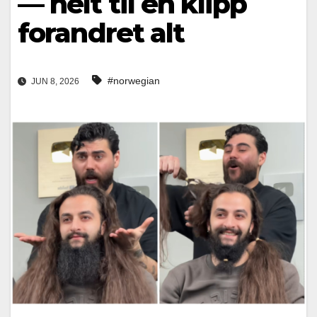
— helt til én klipp
forandret alt
#norwegian
JUN 8, 2026