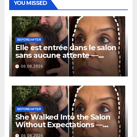
YOU MISSED
BEFORE/AFTER
Elle est entrée dans le salon
sans aucune attente —
Quelques heures plus tard,
06.08.2026
tout le monde posait la
même question
BEFORE/AFTER
She Walked Into the Salon
Without Expectations —
Hours Later, Everyone Was
06.08.2026