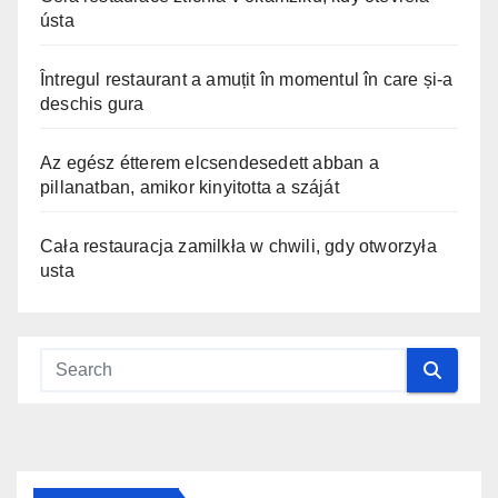
ústa
Întregul restaurant a amuțit în momentul în care și-a
deschis gura
Az egész étterem elcsendesedett abban a
pillanatban, amikor kinyitotta a száját
Cała restauracja zamilkła w chwili, gdy otworzyła
usta