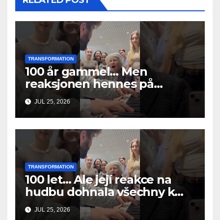
RELATED POST
TRANSFORMATION
100 år gammel… Men
reaksjonen hennes på
musikken fikk alle til å gråte
JUL 25, 2026
TRANSFORMATION
100 let… Ale její reakce na
hudbu dohnala všechny k
slzám
JUL 25, 2026