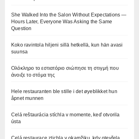
She Walked Into the Salon Without Expectations —
Hours Later, Everyone Was Asking the Same
Question
Koko ravintola hiljeni sillä hetkellä, kun hän avasi
suunsa
Ολόκληρο το εστιατόριο σιώπησε τη στιγμή που
άνοιξε το στόμα της
Hele restauranten ble stille i det øyeblikket hun
åpnet munnen
Celá reštaurácia stíchla v momente, keď otvorila
ústa
Celá restaurace ztichla v okamžiku, kdy otevřela