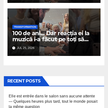
TRANSFORMATION
100 de ani… Dar reacția ei la
muzică i-a făcut pe toți să
plângă
JUL 25, 2026
RECENT POSTS
Elle est entrée dans le salon sans aucune attente
— Quelques heures plus tard, tout le monde posait
la même question