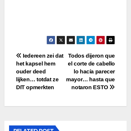
Post
Iedereen zei dat
Todos dijeron que
het kapsel hem
el corte de cabello
navigation
ouder deed
lo hacía parecer
lijken… totdat ze
mayor… hasta que
DIT opmerkten
notaron ESTO