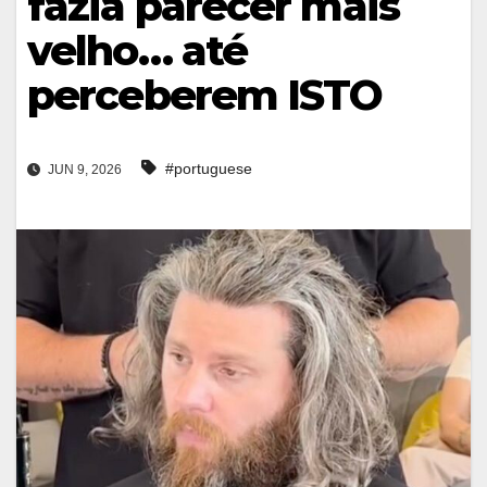
fazia parecer mais
velho… até
perceberem ISTO
#portuguese
JUN 9, 2026