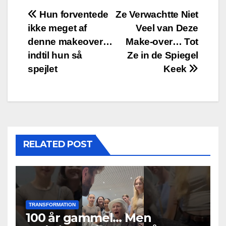
Post
Hun forventede
Ze Verwachtte Niet
ikke meget af
Veel van Deze
navigation
denne makeover…
Make-over… Tot
indtil hun så
Ze in de Spiegel
spejlet
Keek
RELATED POST
TRANSFORMATION
100 år gammel… Men