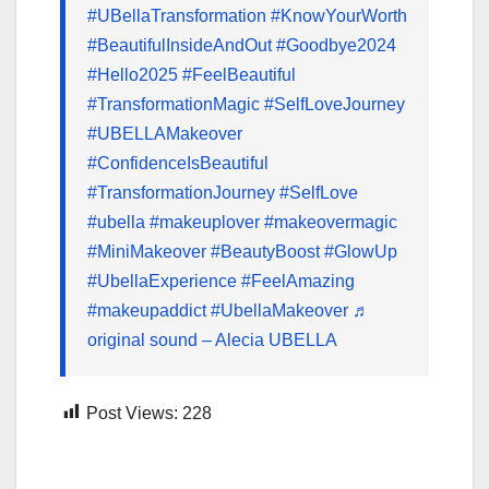
#UBellaTransformation
#KnowYourWorth
#BeautifulInsideAndOut
#Goodbye2024
#Hello2025
#FeelBeautiful
#TransformationMagic
#SelfLoveJourney
#UBELLAMakeover
#ConfidenceIsBeautiful
#TransformationJourney
#SelfLove
#ubella
#makeuplover
#makeovermagic
#MiniMakeover
#BeautyBoost
#GlowUp
#UbellaExperience
#FeelAmazing
#makeupaddict
#UbellaMakeover
♬
original sound – Alecia UBELLA
Post Views:
228