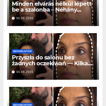
Minden elvárás nélkül lépett
be a szalonba – Néhány
órával később mindenki
06.08.2026
ugyanazt kérdezte
BEFORE/AFTER
Przyszła do salonu bez
żadnych oczekiwań — Kilka
godzin później wszyscy
06.08.2026
zadawali to samo pytanie
BEFORE/AFTER