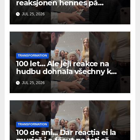
reaksjonen hennes på
musikken fikk alle til å gråte
JUL 25, 2026
TRANSFORMATION
100 let… Ale její reakce na
hudbu dohnala všechny k
slzám
JUL 25, 2026
TRANSFORMATION
100 de ani… Dar reacția ei la