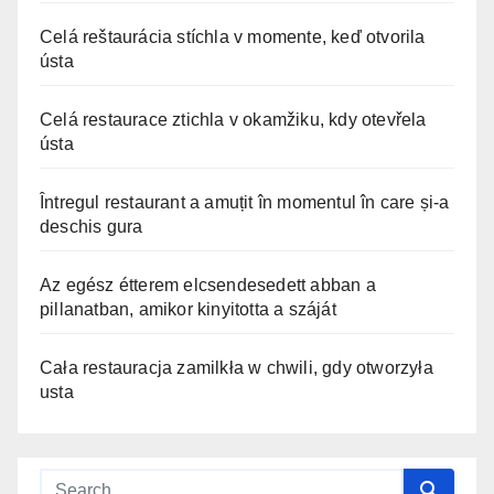
Celá reštaurácia stíchla v momente, keď otvorila
ústa
Celá restaurace ztichla v okamžiku, kdy otevřela
ústa
Întregul restaurant a amuțit în momentul în care și-a
deschis gura
Az egész étterem elcsendesedett abban a
pillanatban, amikor kinyitotta a száját
Cała restauracja zamilkła w chwili, gdy otworzyła
usta