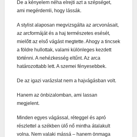
De a kényelem néha elrejti azt a szépséget,
ami megérdemli, hogy lássák.
A stylist alaposan megvizsgálta az arcvonásait,
az arcformáját és a haj természetes esését,
mielőtt az első vágást megtette. Ahogy a tincsek
a földre hullottak, valami különleges kezdett
történni. A nehézkesség eltűnt. Az arca
határozottabb lett. A szemei fényesebbek.
De az igazi varázslat nem a hajvágásban volt.
Hanem az önbizalomban, ami lassan
megjelent.
Minden egyes vágással, réteggel és apró
részlettel a székben ülő nő mintha átalakult
volna. Nem valaki mássá – hanem önmaga