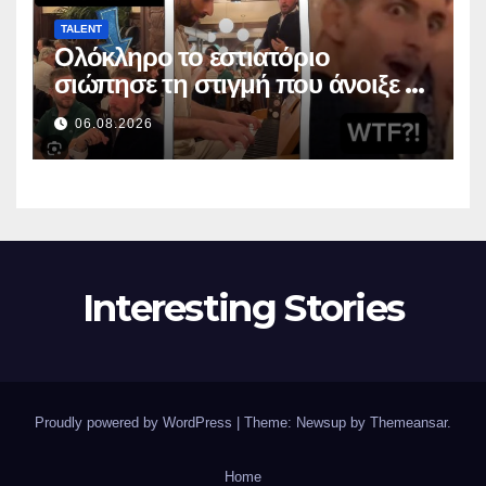
TALENT
Ολόκληρο το εστιατόριο
σιώπησε τη στιγμή που άνοιξε το
στόμα της
06.08.2026
Interesting Stories
Proudly powered by WordPress
|
Theme: Newsup by
Themeansar
.
Home