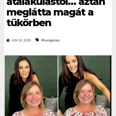
átalakulástól… aztán
meglátta magát a
tükörben
#hungarian
JUN 16, 2026