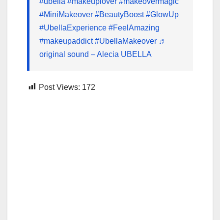
#ubella
#makeuplover
#makeovermagic
#MiniMakeover
#BeautyBoost
#GlowUp
#UbellaExperience
#FeelAmazing
#makeupaddict
#UbellaMakeover
♬
original sound – Alecia UBELLA
Post Views:
172