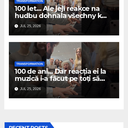
TRANSFORMATION
100 let… Ale její reakce na
hudbu dohnala všechny k
slzám
JUL 25, 2026
TRANSFORMATION
100 de ani… Dar reacția ei la
muzică i-a făcut pe toți să
plângă
JUL 25, 2026
RECENT POSTS