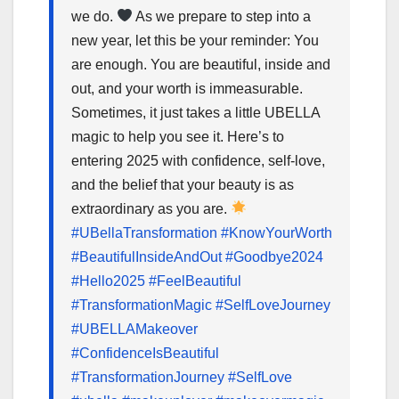
we do.
As we prepare to step into a
new year, let this be your reminder: You
are enough. You are beautiful, inside and
out, and your worth is immeasurable.
Sometimes, it just takes a little UBELLA
magic to help you see it. Here’s to
entering 2025 with confidence, self-love,
and the belief that your beauty is as
extraordinary as you are.
#UBellaTransformation
#KnowYourWorth
#BeautifulInsideAndOut
#Goodbye2024
#Hello2025
#FeelBeautiful
#TransformationMagic
#SelfLoveJourney
#UBELLAMakeover
#ConfidenceIsBeautiful
#TransformationJourney
#SelfLove