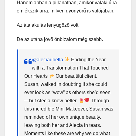
Hanem abban a pillanatban, amikor valaki újra
emlékszik arra, milyen gyönyörű is valójában.
Az átalakulás lenyűgöző volt.
De az utána jövő önbizalom még szebb.
@aleciaubella
Ending the Year
with a Transformation That Touched
Our Hearts
Our beautiful client,
Susan, walked in doubting if she could
ever look as “wow” as others she’d seen
—but Alecia knew better.
Through
this incredible Mini Makeover, Susan was
reminded of her own unique beauty,
leaving both her and Alecia in tears.
Moments like these are why we do what