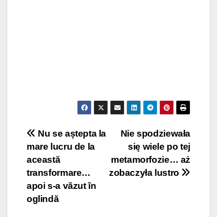
Post
Nu se aștepta la
Nie spodziewała
mare lucru de la
się wiele po tej
navigation
această
metamorfozie… aż
transformare…
zobaczyła lustro
apoi s-a văzut în
oglindă