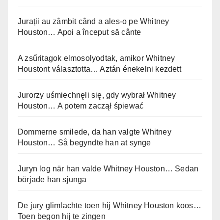
Jurații au zâmbit când a ales-o pe Whitney
Houston… Apoi a început să cânte
A zsűritagok elmosolyodtak, amikor Whitney
Houstont választotta… Aztán énekelni kezdett
Jurorzy uśmiechnęli się, gdy wybrał Whitney
Houston… A potem zaczął śpiewać
Dommerne smilede, da han valgte Whitney
Houston… Så begyndte han at synge
Juryn log när han valde Whitney Houston… Sedan
började han sjunga
De jury glimlachte toen hij Whitney Houston koos…
Toen begon hij te zingen