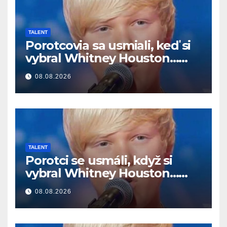
TALENT
Porotcovia sa usmiali, keď si
vybral Whitney Houston…
Potom začal spievať
08.08.2026
TALENT
Porotci se usmáli, když si
vybral Whitney Houston…
Pak začal zpívat
08.08.2026