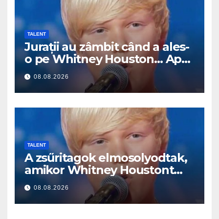
TALENT
Jurații au zâmbit când a ales-
o pe Whitney Houston… Apoi
a început să cânte
08.08.2026
TALENT
A zsűritagok elmosolyodtak,
amikor Whitney Houstont
választotta… Aztán énekelni
08.08.2026
kezdett