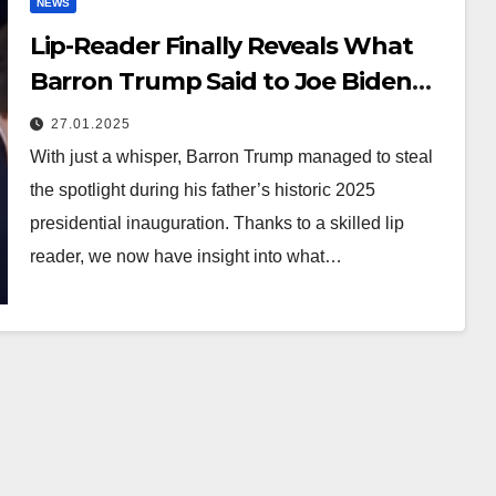
NEWS
Lip-Reader Finally Reveals What
Barron Trump Said to Joe Biden
During That Mysterious
27.01.2025
Inauguration Exchange—Details in
With just a whisper, Barron Trump managed to steal
the Comments
the spotlight during his father’s historic 2025
presidential inauguration. Thanks to a skilled lip
reader, we now have insight into what…