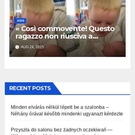
KIDS
« Così commovente! Questo
ragazzo non riusciva a
contenere la sua emozione
AUG 24, 2025
incontrando la sorellina
appena nata. L’incontro è
stato filmato »
RECENT POSTS
Minden elvárás nélkül lépett be a szalonba –
Néhány órával később mindenki ugyanazt kérdezte
Przyszła do salonu bez żadnych oczekiwań —