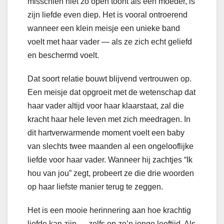
misschien niet zo open toont als een moeder, is
zijn liefde even diep. Het is vooral ontroerend
wanneer een klein meisje een unieke band
voelt met haar vader — als ze zich echt geliefd
en beschermd voelt.
Dat soort relatie bouwt blijvend vertrouwen op.
Een meisje dat opgroeit met de wetenschap dat
haar vader altijd voor haar klaarstaat, zal die
kracht haar hele leven met zich meedragen. In
dit hartverwarmende moment voelt een baby
van slechts twee maanden al een ongelooflijke
liefde voor haar vader. Wanneer hij zachtjes “Ik
hou van jou” zegt, probeert ze die drie woorden
op haar liefste manier terug te zeggen.
Het is een mooie herinnering aan hoe krachtig
liefde kan zijn — zelfs op zo’n jonge leeftijd. Als