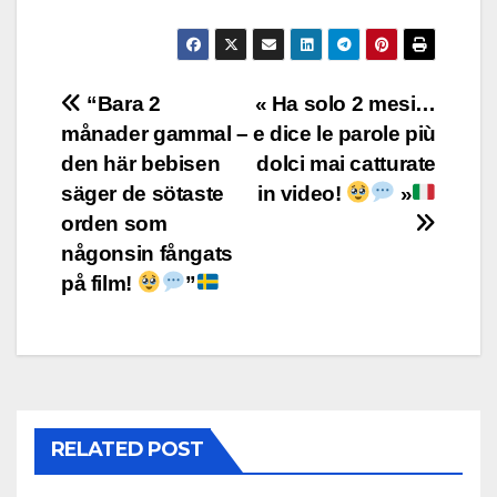
Post
“Bara 2
« Ha solo 2 mesi…
månader gammal –
e dice le parole più
navigation
den här bebisen
dolci mai catturate
säger de sötaste
in video!
»
orden som
någonsin fångats
på film!
”
RELATED POST