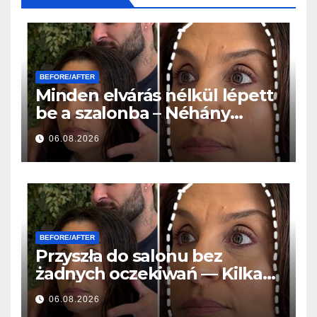
BEFORE/AFTER
Minden elvárás nélkül lépett
be a szalonba – Néhány
órával később mindenki
06.08.2026
ugyanazt kérdezte
BEFORE/AFTER
Przyszła do salonu bez
żadnych oczekiwań — Kilka
godzin później wszyscy
06.08.2026
zadawali to samo pytanie