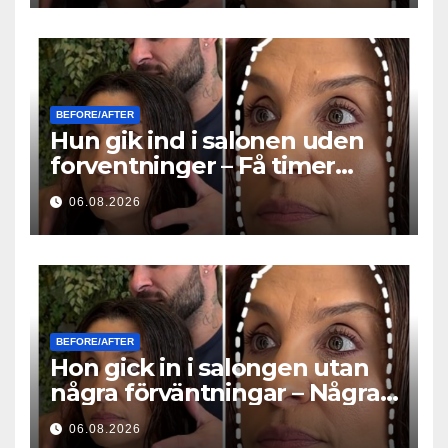
BEFORE/AFTER
Hun gik ind i salonen uden
forventninger – Få timer
senere stillede alle det
06.08.2026
samme spørgsmål
BEFORE/AFTER
Hon gick in i salongen utan
några förväntningar – Några
timmar senare ställde alla
06.08.2026
samma fråga