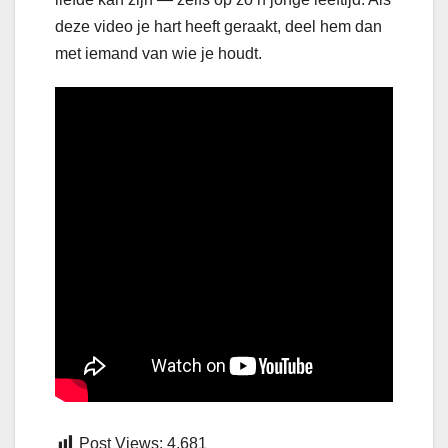
deze video je hart heeft geraakt, deel hem dan
met iemand van wie je houdt.
Post Views:
4,681