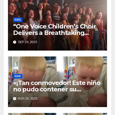
KIDS
“One Voice Children’s Choir
Delivers a Breathtaking
Cover of ‘I’ll Stand By You’”
SEP 24, 2025
KIDS
«¡Tan conmovedor! Este niño
no pudo contener su
emoción al conocer a su
AUG 24, 2025
hermanita recién nacida. Su
encuentro fue filmado»