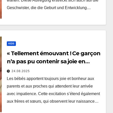
warten. Diese Aufregung erstreckt sich auch auf die
Geschwister, die die Geburt und Entwicklung…
KIDS
« Tellement émouvant ! Ce garçon
n’a pas pu contenir sa joie en
rencontrant sa petite sœur
24.08.2025
nouveau-née. Leur rencontre a été
Les bébés apportent toujours joie et bonheur aux
filmée »
parents et aux proches qui attendent leur arrivée
avec impatience. Cette excitation s’étend également
aux frères et sœurs, qui observent leur naissance…