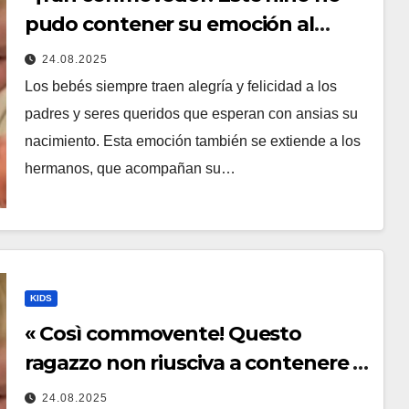
pudo contener su emoción al
conocer a su hermanita recién
24.08.2025
nacida. Su encuentro fue filmado»
Los bebés siempre traen alegría y felicidad a los
padres y seres queridos que esperan con ansias su
nacimiento. Esta emoción también se extiende a los
hermanos, que acompañan su…
KIDS
« Così commovente! Questo
ragazzo non riusciva a contenere la
sua emozione incontrando la
24.08.2025