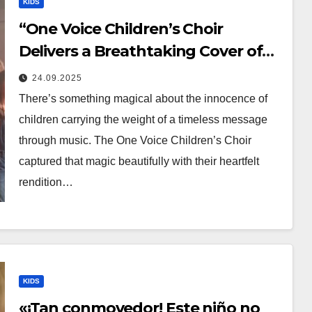
KIDS
“One Voice Children’s Choir
Delivers a Breathtaking Cover of
‘I’ll Stand By You’”
24.09.2025
There’s something magical about the innocence of
children carrying the weight of a timeless message
through music. The One Voice Children’s Choir
captured that magic beautifully with their heartfelt
rendition…
KIDS
«¡Tan conmovedor! Este niño no