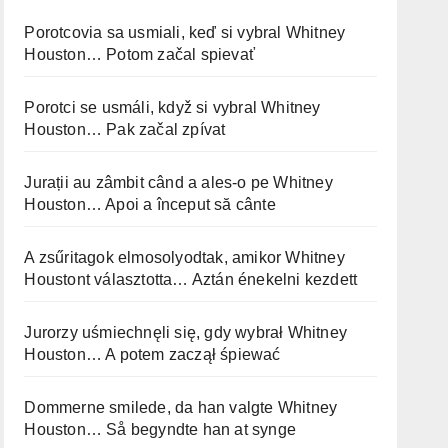
Porotcovia sa usmiali, keď si vybral Whitney
Houston… Potom začal spievať
Porotci se usmáli, když si vybral Whitney
Houston… Pak začal zpívat
Jurații au zâmbit când a ales-o pe Whitney
Houston… Apoi a început să cânte
A zsűritagok elmosolyodtak, amikor Whitney
Houstont választotta… Aztán énekelni kezdett
Jurorzy uśmiechnęli się, gdy wybrał Whitney
Houston… A potem zaczął śpiewać
Dommerne smilede, da han valgte Whitney
Houston… Så begyndte han at synge