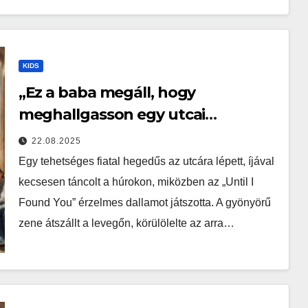
KIDS
„Ez a baba megáll, hogy
meghallgasson egy utcai
hegedűst — a reakciója elolvasztja
22.08.2025
a szívedet!”
Egy tehetséges fiatal hegedűs az utcára lépett, íjával
kecsesen táncolt a húrokon, miközben az „Until I
Found You” érzelmes dallamot játszotta. A gyönyörű
zene átszállt a levegőn, körülölelte az arra…