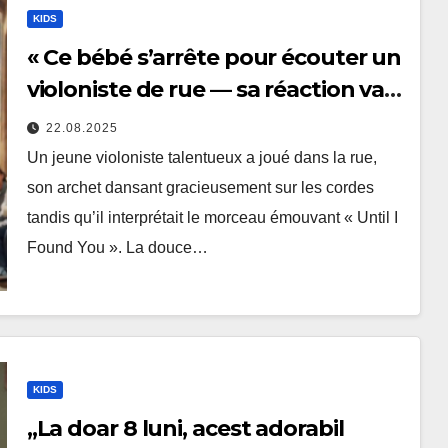
KIDS
« Ce bébé s’arrête pour écouter un
violoniste de rue — sa réaction va
vous fondre le cœur »
22.08.2025
Un jeune violoniste talentueux a joué dans la rue,
son archet dansant gracieusement sur les cordes
tandis qu’il interprétait le morceau émouvant « Until I
Found You ». La douce…
KIDS
„La doar 8 luni, acest adorabil