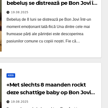
bebeluș se distrează pe Bon Jovi în
timp ce tatăl cântă la chitară —
19.08.2025
Vezi momentul dulce!”
Bebeluș de 8 luni se distrează pe Bon Jovi într-un
moment emoționant tată-fiică Una dintre cele mai
frumoase părți ale părinției este descoperirea
pasiunilor comune cu copiii noștri. Fie că…
KIDS
«Met slechts 8 maanden rockt
deze schattige baby op Bon Jovi
terwijl papa gitaar speelt — Bekijk
19.08.2025
dit lieve moment!»