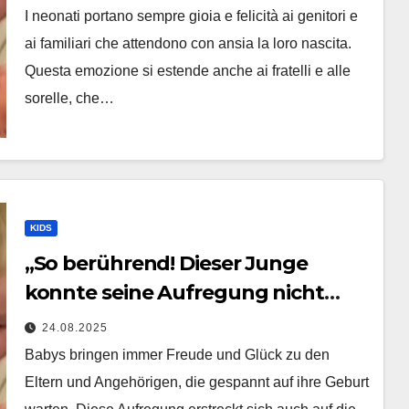
sorellina appena nata. L’incontro è
I neonati portano sempre gioia e felicità ai genitori e
stato filmato »
ai familiari che attendono con ansia la loro nascita.
Questa emozione si estende anche ai fratelli e alle
sorelle, che…
KIDS
„So berührend! Dieser Junge
konnte seine Aufregung nicht
zurückhalten, als er seine
24.08.2025
neugeborene Schwester traf. Ihre
Babys bringen immer Freude und Glück zu den
Begegnung wurde gefilmt“
Eltern und Angehörigen, die gespannt auf ihre Geburt