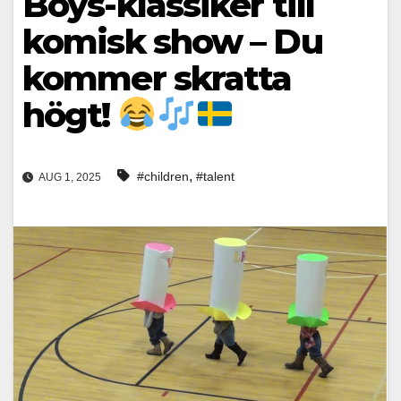
Boys-klassiker till
komisk show – Du
kommer skratta
högt!
,
#children
#talent
AUG 1, 2025