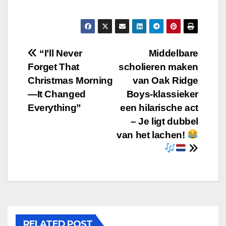
Post
“I’ll Never
Middelbare
Forget That
scholieren maken
navigation
Christmas Morning
van Oak Ridge
—It Changed
Boys-klassieker
Everything”
een hilarische act
– Je ligt dubbel
van het lachen!
RELATED POST