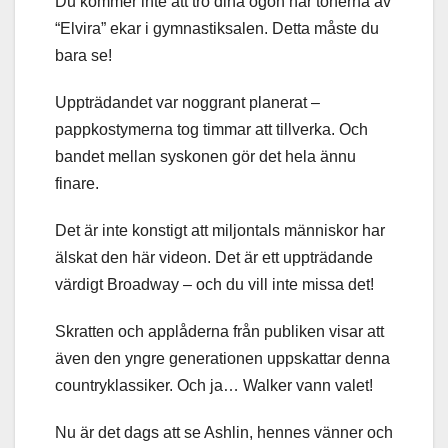
Du kommer inte att tro dina ögon när tonerna av
“Elvira” ekar i gymnastiksalen. Detta måste du
bara se!
Uppträdandet var noggrant planerat –
pappkostymerna tog timmar att tillverka. Och
bandet mellan syskonen gör det hela ännu
finare.
Det är inte konstigt att miljontals människor har
älskat den här videon. Det är ett uppträdande
värdigt Broadway – och du vill inte missa det!
Skratten och applåderna från publiken visar att
även den yngre generationen uppskattar denna
countryklassiker. Och ja… Walker vann valet!
Nu är det dags att se Ashlin, hennes vänner och