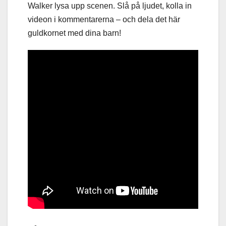
Walker lysa upp scenen. Slå på ljudet, kolla in
videon i kommentarerna – och dela det här
guldkornet med dina barn!