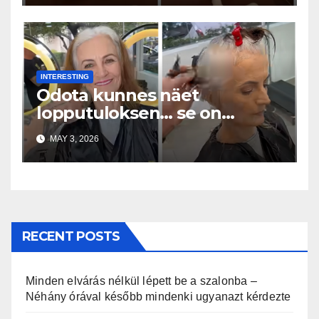
INTERESTING
Odota kunnes näet
lopputuloksen… se on
uskomaton
MAY 3, 2026
RECENT POSTS
Minden elvárás nélkül lépett be a szalonba –
Néhány órával később mindenki ugyanazt kérdezte