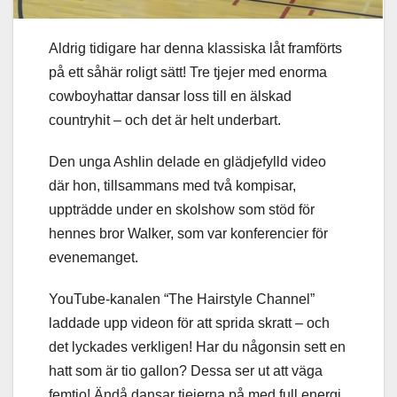
Aldrig tidigare har denna klassiska låt framförts
på ett såhär roligt sätt! Tre tjejer med enorma
cowboyhattar dansar loss till en älskad
countryhit – och det är helt underbart.
Den unga Ashlin delade en glädjefylld video
där hon, tillsammans med två kompisar,
uppträdde under en skolshow som stöd för
hennes bror Walker, som var konferencier för
evenemanget.
YouTube-kanalen “The Hairstyle Channel”
laddade upp videon för att sprida skratt – och
det lyckades verkligen! Har du någonsin sett en
hatt som är tio gallon? Dessa ser ut att väga
femtio! Ändå dansar tjejerna på med full energi,