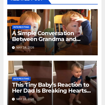
INTERESTING
A Simple Conversation
Between Grandma and
Toddler Is Going Vira
MAY 18, 2026
INTERESTING
This Tiny Baby’s Reaction to
Her Dad Is Breaking Hearts
Everywhere
MAY 16, 2026