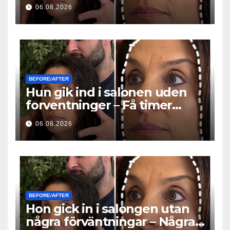
godzin później wszyscy
06.08.2026
zadawali to samo pytanie
BEFORE/AFTER
Hun gik ind i salonen uden
forventninger – Få timer
senere stillede alle det
06.08.2026
samme spørgsmål
BEFORE/AFTER
Hon gick in i salongen utan
några förväntningar – Några